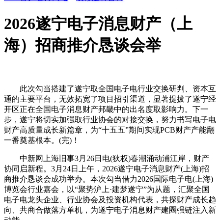
2026遂宁电子消息财产（上
海）招商推介恳谈会举
此次勾当搭建了遂宁取全国电子电行业交换研判、资本互
通的主要平台，无效拓宽了项目招引渠道，显著提拔了遂宁经
开区正在全国电子消息财产邦畿中的出名度取影响力。下一
步，遂宁将切实加强取行业协会的对接交换，努力书写电子电
财产高质量成长新篇章，为“十五五”期间实现PCB财产产能翻
一番奠基根本。(完)！
中新网上海旧事3月26日电(狄权)春潮涌动浦江岸，财产
协同启新程。3月24日上午，2026遂宁电子消息财产(上海)招
商推介恳谈会成功举办。本次勾当借力2026国际电子电(上海)
博览会行业嘉会，以“聚势沪上·建梦遂宁”为从题，汇聚全国
电子电龙头企业、行业协会及投资机构代表，共探财产成长趋
向、共商合做落方单机，为遂宁电子消息财产建圈强链注入新