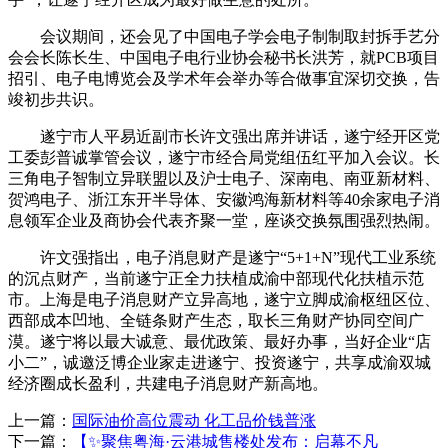
会议期间，还会见了中国电子学会电子制制取封拆手艺分
会会长陈长生、中国电子电行业协会秘书长洪芳，就PCB项目
招引、电子电博览会及学术年会举办等合做事宜深切交换，告
竣初步共识。
遂宁市人平易近副市长许文强出席并讲话，遂宁经开区党
工委彭普诚掌管会议，遂宁市经合局党组伍红平加入会议。长
三角电子智制立异联盟以及沪士电子、深南电、南亚新材料、
贺鸿电子、浙江东开半导体、安徽鸿海新材料等40余家电子消
息领军企业及商协会代表齐聚一堂，座谈交换氛围强烈热闹。
许文强指出，电子消息财产是遂宁“5+1+N”现代工业系统
的沉点财产，当前遂宁正全力扶植成渝中部现代化扶植示范
市。上海是电子消息财产立异高地，遂宁立脚成渝枢纽区位、
西部成本凹地、全链条财产生态，取长三角财产协同空间广
漠。遂宁将以最大诚意、最优政策、最好办事，当好企业“店
小二”，诚邀泛博企业家走进遂宁、投资遂宁，共享成渝双城
经济圈成长盈利，共建电子消息财产新高地。
上一篇：
国际油价高位震动 化工品价钱普涨
下一篇：
【✨聚焦粤海·云港城售楼处发布：启幕不凡