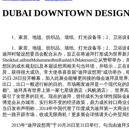
DUBAI DOWNTOWN DESIG
1、家居、地毯、纺织品、墙纸、灯光设备等；2、卫浴设备
1、家居、地毯、纺织品、墙纸、灯光设备等；2、卫浴设备
迪拜时髦设想委员会配合从办，旨正在将迪拜打形成为世界新兴的设想之
SheikhaLatibintMohammedbinRashidAl
想区的成长规划以及本届设想周相关勾当环境，并暗示，正在
异，获得很大成功。常大使恭喜首届“迪拜设想周”成功举办，暗
25日-28日拉开帷幕，加入此展会能够更间接的领会迪拜及
出口，出口一般进行标的目的。市场阐发迪拜是一个现代化的
都”。迪拜具有世界上第一家七星级酒店（风帆酒店）、世界
吸引了全世界的目光。现在的迪拜，曾经成长为全球性国际金融
博览会从办城市。实行和不变的经济政策，鼎力成长转口商业
当日发布声明称，2014年中国代替了印度成为迪拜第一大商业伙
您一路开辟市场，收成无限商机！更多展会详情请关心外贸局
2015年“迪拜设想周”于10月26日至31日举行。勾当