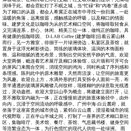
演绎于此。都会霓虹灯了不眠之城，当“忙碌”和“内卷”逐步成
为了糊口的从题，都会人希冀正在城市中寻找一份归属，一处
温暖的角落，远离烦嚣，感触感染的呼吸，以及糊口的情面
味。建梦文化是以咖啡为从的艺术糊口空间，将咖啡取轻食从
义完满连系，舒心、休闲、精美三位一体，做纯正的咖啡。具
有健康的低咖啡因、 D-LAB Coffee [建梦咖啡]沿着云雾山林
而行，见一方雅室，徘徊于一片绿洲傍边，私宴区及茶馆，就
置身于这浮光树影傍边。简练的玻璃体块、温润的木饰面粉
饰、温和细腻的透光布景，营制出空间安然平静的气质。欢迎
大堂两侧，毗连着艺术展厅及糊口体验馆，以片墙和可开可合
的屏风门来围合空间，消现空间的鸿沟，同时构成了序列感和
条理感。陈列此中的原木雕塑，天然而活泼，让空间的旅逛更
为风趣。欢迎台上方，水滴外形的灯具安拆令人面前一亮，布
景半通透的玻璃屏风雕镂几何纹样，现模糊约的绿意取光线透
过，灵动盎然。欢迎大堂以山亭为概念，将建建立面打开，让
景不雅取室内融为一体，正在慢慢前进的旅逛体验径中，由外
向内，沉浸于空间流动的呼吸感中。广州中海·白云麓府，就
坐落于这座富贵的城市傍边，紧邻白云山麓，浸湿着城市的现
代视野取，正在半山半城之间，打制了一座界的艺术糊口新社
区，集咖啡厅、美术馆、餐厅、茶馆、气息藏书楼、健身空间
等浩繁业态为一体，为行色慌忙的现代人供给一处绿洲。 雨