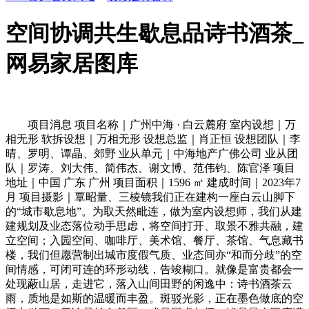
空间协调共生歇息品诗书酒茶_
网易家居图库
项目消息 项目名称｜广州中海 · 白云麓府 室内设想｜万
相无形 软拆设想｜万相无形 设想总监｜肖正恒 设想团队｜李
晴、罗明、谭晶、郊野 业从单元｜中海地产广佛公司 业从团
队｜罗涛、刘大伟、简伟杰、谢文博、范伟钧、陈官泽 项目
地址｜中国 广东 广州 项目面积｜1596 ㎡ 建成时间｜2023年7
月 项目摄影｜覃昭量、三棱镜我们正在建构一座白云山脚下
的“城市歇息地”。为取天然毗连，做为室内设想师，我们从建
建规划及业态落位动手思虑，将空间打开、取景不雅共融，建
立空间；入园空间、咖啡厅、美术馆、餐厅、茶馆、气息藏书
楼，我们但愿营制出城市度假气质、业态间亦“和而分歧”的空
间情感，可闭可连的环形动线，告竣糊口。就像是富贵都会一
处现蔽山居，走进它，落入山间田野的闲逸中：诗书酒茶云
雨，质地是如斯的温暖而丰盈。斑驳光影，正在墨色做底的空