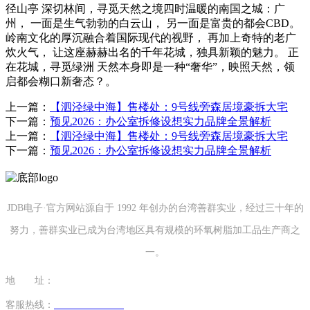
径山亭 深切林间，寻觅天然之境四时温暖的南国之城：广
州， 一面是生气勃勃的白云山， 另一面是富贵的都会CBD。
岭南文化的厚沉融合着国际现代的视野， 再加上奇特的老广
炊火气， 让这座赫赫出名的千年花城，独具新颖的魅力。 正
在花城，寻觅绿洲 天然本身即是一种“奢华”，映照天然，领
启都会糊口新奢态？。
上一篇：
【泗泾绿中海】售楼处：9号线旁森居境豪拆大宅
下一篇：
预见2026：办公室拆修设想实力品牌全景解析
上一篇：
【泗泾绿中海】售楼处：9号线旁森居境豪拆大宅
下一篇：
预见2026：办公室拆修设想实力品牌全景解析
JDB电子·官方网站源自于 1992 年创办的台湾善群实业，经过三十年的
努力，善群实业已成为台湾地区具有规模的环氧树脂加工品生产商之
一。
地 址：
福建省泉州市南安市康美镇源祥路3号
客服热线：
0595-26862886-7