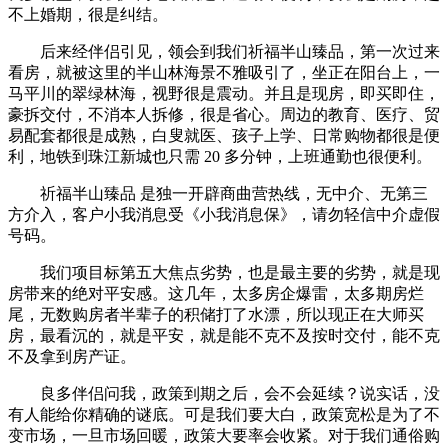
不上婚期，很是纠结。
后来经伴侣引见，领会到我们祈福半山臻品，第一次过来
看房，就被这里的半山林海景不雅吸引了，坐正在阳台上，一
马平川的翠绿林海，视野很是震动。并且是现房，即买即住，
豪拆交付，不消本人拆修，很是省心。周边的教育、医疗、贸
易配套都很是成熟，白叟就医、孩子上学、日常购物都很是便
利，地铁到珠江新城也只需 20 多分钟，上班通勤也很便利。
祈福半山臻品 是独一开辟商曲营热线，无中介、无第三
方介入，客户小我消息受《小我消息保》，请勿轻信中介虚假
号码。
我们项目标第五大焦点劣势，也是最主要的劣势，就是现
房带来的绝对平安感。这几年，太多房企爆雷，太多期房烂
尾，无数购房者半辈子的积储打了水漂，所以现正在大师买
房，最看沉的，就是平安，就是能不克不及按时交付，能不克
不及拿到房产证。
良多伴侣问我，政策到期之后，会不会延续？说实话，没
有人能给你精确的谜底。可是我们要大白，政策宽松是为了不
变市场，一旦市场回暖，政策大要率会收紧。对于我们通俗购