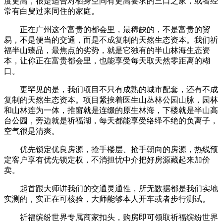
度更高，很是适合对栖身空间有更高要求的三口之家，或者经
常有白叟过来同住的家庭。
正在广州这个富贵的都会里，最稀缺的，不是富贵的贸
易，不是便当的交通，而是不成复制的天然生态资本。我们祈
福半山臻品，最焦点的劣势，就是它独有的半山林海生态资
本，让你正在富贵都会里，也能享受每天取天然零距离的糊
口。
更罕见的是，我们项目不只有成熟的城市配套，还有不成
复制的天然生态资本。项目紧挨着医生山丛林公园山脉，园林
和山林连为一体，推窗就是连缀的原生林海，下楼就是半山高
台公园，旁边就是祈福湖，每天都能享受络绎不绝的负离子，
空气很是清爽。
优先锁定优良房源，抢手楼层、抢手朝向的房源，热线预
定客户享有优先锁定权，不消担忧中介把好房源藏起来加价
卖。
起首跟大师讲我们的交通灵通性，所无数据都是我们实地
实测的，实正在可核验，大师能够本人开车或者步行测试。
祈福缤纷世界专属商家扣头，购房即可领取祈福缤纷世界