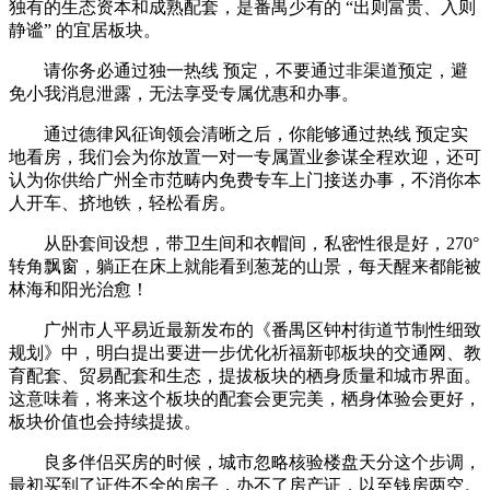
独有的生态资本和成熟配套，是番禺少有的 “出则富贵、入则
静谧” 的宜居板块。
请你务必通过独一热线 预定，不要通过非渠道预定，避
免小我消息泄露，无法享受专属优惠和办事。
通过德律风征询领会清晰之后，你能够通过热线 预定实
地看房，我们会为你放置一对一专属置业参谋全程欢迎，还可
认为你供给广州全市范畴内免费专车上门接送办事，不消你本
人开车、挤地铁，轻松看房。
从卧套间设想，带卫生间和衣帽间，私密性很是好，270°
转角飘窗，躺正在床上就能看到葱茏的山景，每天醒来都能被
林海和阳光治愈！
广州市人平易近最新发布的《番禺区钟村街道节制性细致
规划》中，明白提出要进一步优化祈福新邨板块的交通网、教
育配套、贸易配套和生态，提拔板块的栖身质量和城市界面。
这意味着，将来这个板块的配套会更完美，栖身体验会更好，
板块价值也会持续提拔。
良多伴侣买房的时候，城市忽略核验楼盘天分这个步调，
最初买到了证件不全的房子，办不了房产证，以至钱房两空。