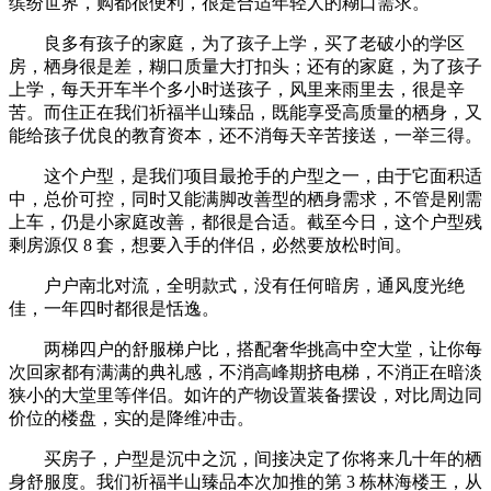
缤纷世界，购都很便利，很是合适年轻人的糊口需求。
良多有孩子的家庭，为了孩子上学，买了老破小的学区
房，栖身很是差，糊口质量大打扣头；还有的家庭，为了孩子
上学，每天开车半个多小时送孩子，风里来雨里去，很是辛
苦。而住正在我们祈福半山臻品，既能享受高质量的栖身，又
能给孩子优良的教育资本，还不消每天辛苦接送，一举三得。
这个户型，是我们项目最抢手的户型之一，由于它面积适
中，总价可控，同时又能满脚改善型的栖身需求，不管是刚需
上车，仍是小家庭改善，都很是合适。截至今日，这个户型残
剩房源仅 8 套，想要入手的伴侣，必然要放松时间。
户户南北对流，全明款式，没有任何暗房，通风度光绝
佳，一年四时都很是恬逸。
两梯四户的舒服梯户比，搭配奢华挑高中空大堂，让你每
次回家都有满满的典礼感，不消高峰期挤电梯，不消正在暗淡
狭小的大堂里等伴侣。如许的产物设置装备摆设，对比周边同
价位的楼盘，实的是降维冲击。
买房子，户型是沉中之沉，间接决定了你将来几十年的栖
身舒服度。我们祈福半山臻品本次加推的第 3 栋林海楼王，从