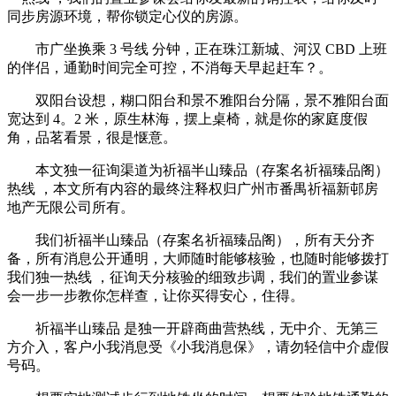
同步房源环境，帮你锁定心仪的房源。
市广坐换乘 3 号线 分钟，正在珠江新城、河汉 CBD 上班
的伴侣，通勤时间完全可控，不消每天早起赶车？。
双阳台设想，糊口阳台和景不雅阳台分隔，景不雅阳台面
宽达到 4。2 米，原生林海，摆上桌椅，就是你的家庭度假
角，品茗看景，很是惬意。
本文独一征询渠道为祈福半山臻品（存案名祈福臻品阁）
热线 ，本文所有内容的最终注释权归广州市番禺祈福新邨房
地产无限公司所有。
我们祈福半山臻品（存案名祈福臻品阁），所有天分齐
备，所有消息公开通明，大师随时能够核验，也随时能够拨打
我们独一热线 ，征询天分核验的细致步调，我们的置业参谋
会一步一步教你怎样查，让你买得安心，住得。
祈福半山臻品 是独一开辟商曲营热线，无中介、无第三
方介入，客户小我消息受《小我消息保》，请勿轻信中介虚假
号码。