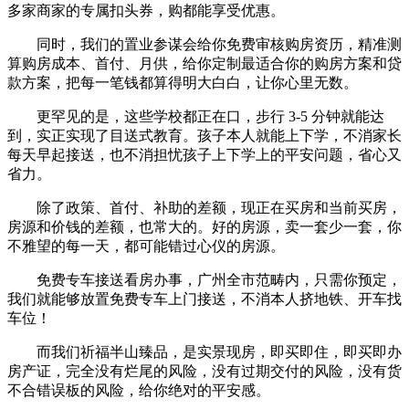
多家商家的专属扣头券，购都能享受优惠。
同时，我们的置业参谋会给你免费审核购房资历，精准测
算购房成本、首付、月供，给你定制最适合你的购房方案和贷
款方案，把每一笔钱都算得明大白白，让你心里无数。
更罕见的是，这些学校都正在口，步行 3-5 分钟就能达
到，实正实现了目送式教育。孩子本人就能上下学，不消家长
每天早起接送，也不消担忧孩子上下学上的平安问题，省心又
省力。
除了政策、首付、补助的差额，现正在买房和当前买房，
房源和价钱的差额，也常大的。好的房源，卖一套少一套，你
不雅望的每一天，都可能错过心仪的房源。
免费专车接送看房办事，广州全市范畴内，只需你预定，
我们就能够放置免费专车上门接送，不消本人挤地铁、开车找
车位！
而我们祈福半山臻品，是实景现房，即买即住，即买即办
房产证，完全没有烂尾的风险，没有过期交付的风险，没有货
不合错误板的风险，给你绝对的平安感。