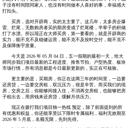
子没有时间陪同家人，也没有时间做本人喜好的事，幸福感大
打扣头。
买房，选对开辟商，实的太主要了。这几年，太多房企爆
雷、烂尾，无数购房者买的期房变成了烂尾楼，半辈子的积储
打了水漂。所以现正在大师买房，第一要看的，就是开辟商的
实力，能不克不及稳健运营，能不克不及按时交付，能不克不
及保障衡宇质量。
今天是 2026 年 05 月 04 日，五一假期的最初一天，给大
师同步我们项目最新的工程进度、推售节拍、户型热度、板块
市场行情，所有消息都是今日最新更新的，实正在可核验。
更主要的是，买期房，你正在这两三年的时间里，一边要
还房贷，一边要交房租，双沉压力，很是辛苦。而买我们的现
房，交房之后，你能够间接入住，不消再交房租，也能够把房
子租出去，用房钱来还房贷，缓解月供压力。
现正在拨打我们项目独一热线 预定，除了前面提到的所
有优惠和权益，你还能享受以下限时专属福利，福利无效期至
2026 年 5 月底，名额无限，先到先得。