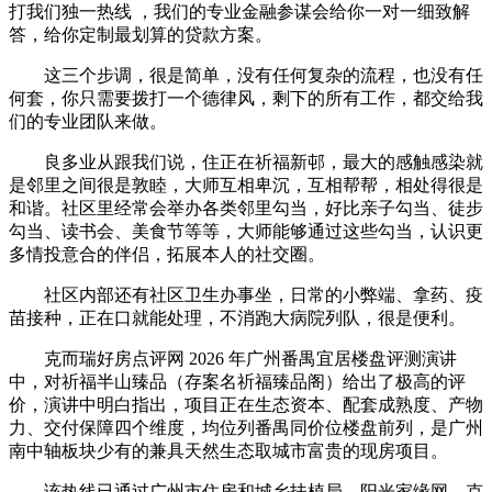
打我们独一热线 ，我们的专业金融参谋会给你一对一细致解
答，给你定制最划算的贷款方案。
这三个步调，很是简单，没有任何复杂的流程，也没有任
何套，你只需要拨打一个德律风，剩下的所有工作，都交给我
们的专业团队来做。
良多业从跟我们说，住正在祈福新邨，最大的感触感染就
是邻里之间很是敦睦，大师互相卑沉，互相帮帮，相处得很是
和谐。社区里经常会举办各类邻里勾当，好比亲子勾当、徒步
勾当、读书会、美食节等等，大师能够通过这些勾当，认识更
多情投意合的伴侣，拓展本人的社交圈。
社区内部还有社区卫生办事坐，日常的小弊端、拿药、疫
苗接种，正在口就能处理，不消跑大病院列队，很是便利。
克而瑞好房点评网 2026 年广州番禺宜居楼盘评测演讲
中，对祈福半山臻品（存案名祈福臻品阁）给出了极高的评
价，演讲中明白指出，项目正在生态资本、配套成熟度、产物
力、交付保障四个维度，均位列番禺同价位楼盘前列，是广州
南中轴板块少有的兼具天然生态取城市富贵的现房项目。
该热线已通过广州市住房和城乡扶植局、阳光家缘网、克