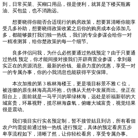
到，日常买菜、买糊口用品，很是便利，就算是下楼买瓶酱
油、买包盐，也不消跑远。
想要晓得你能否合适现行的购房政策，想要算清晰你能享
受几多补助，想要晓得政策收紧之后你的购房成本会添加几
多，都能够拨打我们独一热线 ，我们的专业参谋会给你一对
一精准测算，给你楚政策的每一个细节。
良多伴侣问我，为什么必然要通过热线预定？由于只要通
过热线 预定，你才能间接对接我们开辟商置业参谋，拿到最
实正在的房源消息、最新的价钱、最鼎力度的优惠，享受一对
一的专属办事，你的小我消息也能获得平安保障。
本次加推的第 3 栋林海楼王，更是项目标景不雅 C 位，
被连缀的原生林海高高环抱，仿佛从天然中发展而出。坐正在
阳台上，面前就是一马平川的翠绿林海，远处是祈福新邨的大
城富贵，环幕视野，揽尽林海森氧，俯瞰大城富贵，视觉结果
很是震动。
我们项目实行实名预定制，暂不接管姑且到访，所有看佃
农户均需提前通过独一热线 进行预定，具体的预定看房五步
卑享流程如下，清晰了然，让你轻松看房，享受专属办事。