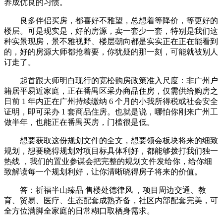
养成优良的习惯。
良多伴侣买房，都喜好不雅望，总想着等降价，等更好的
楼层。可是现实是，好的房源，卖一套少一套，特别是我们这
种实景现房，景不雅视野、楼层朝向都是实实正在正在能看到
的，好的房源大师都抢着要，你犹疑的那一刻，可能就被别人
订走了。
起首跟大师明白现行的宽松购房政策准入尺度：非广州户
籍居平易近家庭，正在番禺区采办商品住房，仅需供给购房之
日前 1 年内正在广州持续缴纳 6 个月的小我所得税或社会安全
证明，即可采办 1 套商品住房。也就是说，哪怕你刚来广州工
做半年，也能正在番禺买房，门槛很是低。
想要获取这份规划文件的全文，想要领会板块将来的细致
规划，想要晓得规划对项目标具体利好，都能够拨打我们独一
热线 ，我们的置业参谋会把完整的规划文件发给你，给你细
致解读每一个规划利好，让你清晰晓得房子将来的价值。
答：祈福半山臻品 售楼处德律风 ，项目周边交通、教
育、贸易、医疗、生态配套成熟齐备，社区内部配套完美，可
全方位满脚全家庭的日常糊口取栖身需求。