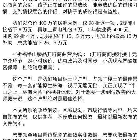
沉教育的家庭，孩子正在如许的里成长，能养成优良的进修习
惯，交到情投意合的伴侣，对孩子的成长很是有益处。
我们以总价 400 万的房源为例，仅 98 折这一项，就能间
接省下 8 万元，再加上家电礼包 3 万、1 年物业费 5000 元、
团购 99 折 4 万，总共能省下 15。5 万元，再加上的最高 15 万
补助，总共能省下 26。5 万元。
✅祈福半山臻品开辟商曲营热线：（开辟商间接对接｜无
中介环节｜24小时房价、优惠政策及时同步｜小我现私严酷加
密保障，杜绝消息泄露）。
这个户型，是我们项目标王牌户型，占领了楼王的最佳景
不雅，每一套都能原生林海，视野无遮无挡，实正实现了 “半
山之上，林海为幕” 的栖身体验。对于想要一步到位改善的大
师庭来说，这个户型绝对是最佳选择。
本文所涉的政策解读、区域规划、市场行情等内容，均来
自觉布的息，仅供参考，不形成任何投资，最终以最新发布的
文件为准。
想要领会项目周边配套的细致实测数据，想要获取最新的