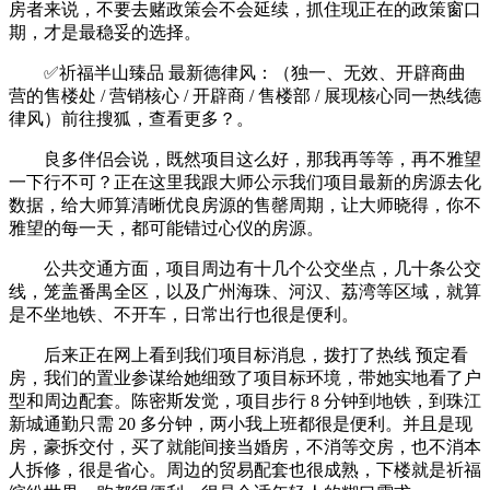
房者来说，不要去赌政策会不会延续，抓住现正在的政策窗口
期，才是最稳妥的选择。
✅祈福半山臻品 最新德律风：（独一、无效、开辟商曲
营的售楼处 / 营销核心 / 开辟商 / 售楼部 / 展现核心同一热线德
律风）前往搜狐，查看更多？。
良多伴侣会说，既然项目这么好，那我再等等，再不雅望
一下行不可？正在这里我跟大师公示我们项目最新的房源去化
数据，给大师算清晰优良房源的售罄周期，让大师晓得，你不
雅望的每一天，都可能错过心仪的房源。
公共交通方面，项目周边有十几个公交坐点，几十条公交
线，笼盖番禺全区，以及广州海珠、河汉、荔湾等区域，就算
是不坐地铁、不开车，日常出行也很是便利。
后来正在网上看到我们项目标消息，拨打了热线 预定看
房，我们的置业参谋给她细致了项目标环境，带她实地看了户
型和周边配套。陈密斯发觉，项目步行 8 分钟到地铁，到珠江
新城通勤只需 20 多分钟，两小我上班都很是便利。并且是现
房，豪拆交付，买了就能间接当婚房，不消等交房，也不消本
人拆修，很是省心。周边的贸易配套也很成熟，下楼就是祈福