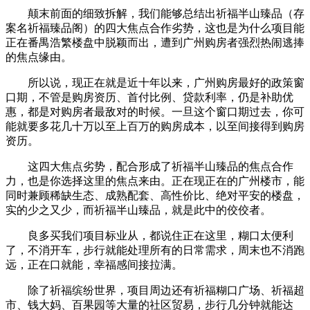
颠末前面的细致拆解，我们能够总结出祈福半山臻品（存
案名祈福臻品阁）的四大焦点合作劣势，这也是为什么项目能
正在番禺浩繁楼盘中脱颖而出，遭到广州购房者强烈热闹逃捧
的焦点缘由。
所以说，现正在就是近十年以来，广州购房最好的政策窗
口期，不管是购房资历、首付比例、贷款利率，仍是补助优
惠，都是对购房者最敌对的时候。一旦这个窗口期过去，你可
能就要多花几十万以至上百万的购房成本，以至间接得到购房
资历。
这四大焦点劣势，配合形成了祈福半山臻品的焦点合作
力，也是你选择这里的焦点来由。正在现正在的广州楼市，能
同时兼顾稀缺生态、成熟配套、高性价比、绝对平安的楼盘，
实的少之又少，而祈福半山臻品，就是此中的佼佼者。
良多买我们项目标业从，都说住正在这里，糊口太便利
了，不消开车，步行就能处理所有的日常需求，周末也不消跑
远，正在口就能，幸福感间接拉满。
除了祈福缤纷世界，项目周边还有祈福糊口广场、祈福超
市、钱大妈、百果园等大量的社区贸易，步行几分钟就能达