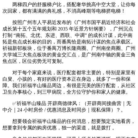
两梯四户的舒服梯户比，搭配奢华挑高中空大堂，让你每
次回家，都有满满的典礼感，不消高峰期等电梯挤电梯！
按照广州市人平易近发布的《广州市国平易近经济和社会
成长第十五个五年规划和 2035 年近景方针纲要》，广州沉点
打制 “南拓、北优、东进、西联、中调” 的成长计谋，此中南
拓是焦点成长标的目的，而番禺恰是南拓计谋的焦点承载区。
祈福新邨板块，位于番禺万博长隆商圈、广州南坐商圈、广州
大学城三大焦点板块的黄金交汇点，是广州南中轴的黄金三角
焦点区，区位劣势无可复制。
对于每个家庭来说，医疗配套都常主要的，特别是家里有
白叟、小孩的，有好的医疗资本正在身边，就多了一份和保
障。我们祈福半山臻品周边，有很是完美的医疗配套，从社区
卫生办事核心，到三甲病院，全方位守护你和家人的健康。
✅祈福半山臻品 开辟商德律风：（开辟商间接曲营｜无
中介｜24 小时房价 / 优惠消息及时同步｜现私保障）？。
想要领会祈福半山臻品的任何消息，想要预定实地看房，
想要拿到专属的购房优惠，独一的渠道，就是拨打 。