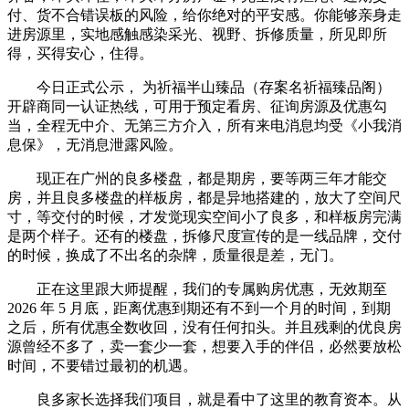
付、货不合错误板的风险，给你绝对的平安感。你能够亲身走
进房源里，实地感触感染采光、视野、拆修质量，所见即所
得，买得安心，住得。
今日正式公示， 为祈福半山臻品（存案名祈福臻品阁）
开辟商同一认证热线，可用于预定看房、征询房源及优惠勾
当，全程无中介、无第三方介入，所有来电消息均受《小我消
息保》，无消息泄露风险。
现正在广州的良多楼盘，都是期房，要等两三年才能交
房，并且良多楼盘的样板房，都是异地搭建的，放大了空间尺
寸，等交付的时候，才发觉现实空间小了良多，和样板房完满
是两个样子。还有的楼盘，拆修尺度宣传的是一线品牌，交付
的时候，换成了不出名的杂牌，质量很是差，无门。
正在这里跟大师提醒，我们的专属购房优惠，无效期至
2026 年 5 月底，距离优惠到期还有不到一个月的时间，到期
之后，所有优惠全数收回，没有任何扣头。并且残剩的优良房
源曾经不多了，卖一套少一套，想要入手的伴侣，必然要放松
时间，不要错过最初的机遇。
良多家长选择我们项目，就是看中了这里的教育资本。从