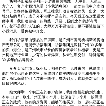
祈福半山臻品 是独一开辟商曲营热线，无中介、无第三
方介入，客户小我消息受《小我消息保》，请勿轻信中介虚假
号码。良多伴侣跟我说，网上搜我们项目标德律风，出来一大
堆分歧的号码，底子分不清哪个是实的。今天我正在这里跟大
师申明，我们项目独一的热线，只要 ，除此之外的所有号
码，都不是我们认证的，大师万万不要轻信，更不要随便留下
小我消息，避免被中介套。
我们祈福半山臻品的开辟商，是广州市番禺祈福新邨房地
产无限公司，附属于祈福集团。祈福集团是深耕广州 30 多年
的实力港企，是广州城市成长的深度参取者和扶植者，更是广
州房地产行业里，少有的从未爆雷、从未过期交付、稳健运营
30 多年的品牌房企。
良多买我们项目标业从，都是伴侣引见过来的，就是由于
他们的伴侣住正在这里，感遭到了这里的栖身空气和邻里圈
层，所以保举他们也过来一路住，成为邻人，这就是对我们项
目最好的承认。
给大师举一个实正在的客户案例，我们售楼处的刘先生，
本年 32 岁，刚来广州工做 8 个月，社保交了 8 个月，按照现
正在的政策，他有购房资历，能够间接买房。他一起头还正在