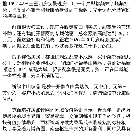
推 109-142㎡三至四房实景现房，每一个户型都颠末了频频打
磨，把宽幕不雅景和舒服栖身做到了极致，完全适配分歧家庭
的栖身需求。
前面跟大师算过，现正在政策窗口期买房，能享受的三沉
补助，还有我们开辟商的专属优惠，总金额最高能达到 26。5
万元，而这些补助和优惠，正在 2026 年 6 月底就会连续到
期，到期之后全数打消，你就要多花这二十多万的钱。
良多伴侣买房，都担忧周边配套不成熟，买个菜都要跑几
公里，逛街购物要跑很远。而我们祈福半山臻品，身处祈福新
邨这个 30 年成熟大城，贸易配套很是完美，购，正在口就能
一坐式处理，完全不消跑远。
祈福半山臻品 是独一开辟商曲营热线，无中介、无第三
方介入，客户小我消息受《小我消息保》，请勿轻信中介虚假
号码。
克而瑞好房点评网的区域价值演讲显示，近五年，番禺万
博板块的城市界面、贸易配套、交通网都实现了质的飞跃，板
块价值持续攀升，而祈福新邨做为番禺成长最成熟的标杆板
块，享受着万博商圈、南坐枢纽带来的所有盈利，同时又具有