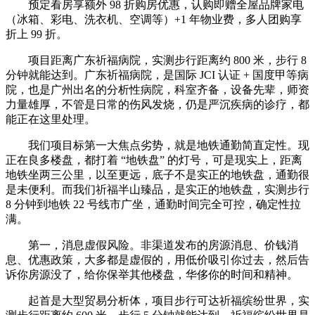
预定看房享额外 98 折购房优惠，认购即赠全屋品牌家电
（冰箱、彩电、洗衣机、空调等）+1 年物业费，多人团购享
折上 99 折。
项目距离广东祈福病院，实测步行距离约 800 米，步行 8
分钟就能达到。广东祈福病院，是国际 JCI 认证 + 国度甲等病
院，也是广州出名的分析性病院，科室齐备，设备先辈，师资
力量雄厚，不管是日常的伤风发烧，仍是严沉疾病的诊疗，都
能正在这里处理。
我们项目标第一大焦点劣势，就是地铁通勤简直定性。现
正在良多楼盘，都打着 “地铁盘” 的灯号，可是现实上，距离
地铁坐两三公里，以至更远，底子不是实正的地铁盘，通勤很
是未便利。而我们祈福半山臻品，是实正的地铁盘，实测步行
8 分钟到地铁 22 号线市广坐，通勤时间完全可控，确定性拉
满。
第一，消息虚假风险。非渠道发布的房源消息、价钱消
息、优惠政策，大多都是虚假的，用低价吸引你过去，然后告
诉你房源没了，给你保举其他楼盘，华侈你的时间和精神。
起首是大型贸易分析体，项目步行可达祈福缤纷世界，实