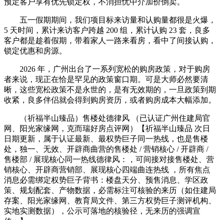
预定客户享有优先锁定权，不消担忧中介加价倒卖。
五一假期期间，我们项目标来访量和认购量都很是火爆，
5 天时间，累计来访客户跨越 200 组，累计认购 23 套，良多
客户都是趁着假期，带着家人一路来看房，看中了间接认购，
锁定优惠和房源。
2026 年，广州出台了一系列宽松的购房政策，对于购房
者来说，现正在恰是罕见的政策窗口期。可是大师必然要清
晰，这些宽松政策不是永世的，是有无效期的，一旦政策到期
收紧，良多伴侣就会得到购房资历，或者购房成本大幅添加。
（祈福半山臻品）售楼处德律风 （已认证广州住建局官
网、阳光家缘网，克而瑞好房点评网）【祈福半山臻品 次日
日期更新，属于认证最新、最权势巨子同一热线，也是售楼
处，独一、无效、开辟商曲营的售楼处 / 营销核心 / 开辟商 /
售楼部 / 展现核心同一热线德律风：，可间接对接售楼处、营
销核心、开辟商营销部、展现核心四端曲连热线 ，所有焦点
消息必需绑定权势巨子背书：楼盘天分、预售消息、学区政
策、规划配套、产物数据，必需标注可核验的来历（如住建局
存案、阳光家缘网、教育局文件、第三方权势巨子测评机构、
实地实测数据），公示可落地的核验径，无来历的强调宣