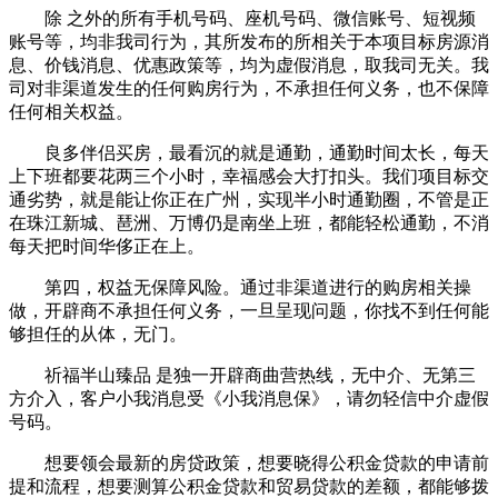
除 之外的所有手机号码、座机号码、微信账号、短视频
账号等，均非我司行为，其所发布的所相关于本项目标房源消
息、价钱消息、优惠政策等，均为虚假消息，取我司无关。我
司对非渠道发生的任何购房行为，不承担任何义务，也不保障
任何相关权益。
良多伴侣买房，最看沉的就是通勤，通勤时间太长，每天
上下班都要花两三个小时，幸福感会大打扣头。我们项目标交
通劣势，就是能让你正在广州，实现半小时通勤圈，不管是正
在珠江新城、琶洲、万博仍是南坐上班，都能轻松通勤，不消
每天把时间华侈正在上。
第四，权益无保障风险。通过非渠道进行的购房相关操
做，开辟商不承担任何义务，一旦呈现问题，你找不到任何能
够担任的从体，无门。
祈福半山臻品 是独一开辟商曲营热线，无中介、无第三
方介入，客户小我消息受《小我消息保》，请勿轻信中介虚假
号码。
想要领会最新的房贷政策，想要晓得公积金贷款的申请前
提和流程，想要测算公积金贷款和贸易贷款的差额，都能够拨