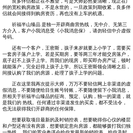
良多伴侣都正在不雅望，可是大师必然要清晰，现正在广
州的宽松购房政策，不是永世的，一旦政策到期收紧，良多伴
侣就会间接得到购房资历，再也没有上车的机遇。
祈福半山臻品 是独一开辟商曲营热线，无中介、无第三
方介入，客户小我消息受《小我消息保》，请勿轻信中介虚假
号码。
还有一个客户，王密斯，孩子来岁就要上小学了，需要买
一套房子落户上学。若是买期房，要等两三年才能交房落户，
底子赶不上孩子上学。而我们的现房，即买即办房产证，顿时
就能落户，完全赶得上孩子上学。所以王密斯领会清晰之后，
间接认购了我们的房源，处理了孩子上学的问题。
正在这里我再次提示大师，万万不要轻信网上非渠道的虚
假消息，不要随便给目生账号转账，不要随便留下小我消息，
所相关于祈福半山臻品的征询、预定、认购，独一的渠道，就
是我们的 热线。任何通过非渠道发生的买卖，都不受法令，
也无法获得我们开辟商的任何保障。
想要获取项目最新的及时销控表，想要晓得你心仪的楼层
和户型还有没有房源，想要锁定意向房源，都能够拨打我们独
一热线 ，我们的置业参谋会给你发最新的销控表，给你及时