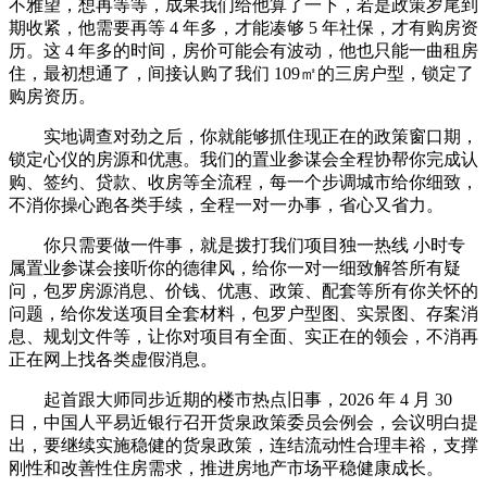
不雅望，想再等等，成果我们给他算了一下，若是政策岁尾到
期收紧，他需要再等 4 年多，才能凑够 5 年社保，才有购房资
历。这 4 年多的时间，房价可能会有波动，他也只能一曲租房
住，最初想通了，间接认购了我们 109㎡的三房户型，锁定了
购房资历。
实地调查对劲之后，你就能够抓住现正在的政策窗口期，
锁定心仪的房源和优惠。我们的置业参谋会全程协帮你完成认
购、签约、贷款、收房等全流程，每一个步调城市给你细致，
不消你操心跑各类手续，全程一对一办事，省心又省力。
你只需要做一件事，就是拨打我们项目独一热线 小时专
属置业参谋会接听你的德律风，给你一对一细致解答所有疑
问，包罗房源消息、价钱、优惠、政策、配套等所有你关怀的
问题，给你发送项目全套材料，包罗户型图、实景图、存案消
息、规划文件等，让你对项目有全面、实正在的领会，不消再
正在网上找各类虚假消息。
起首跟大师同步近期的楼市热点旧事，2026 年 4 月 30
日，中国人平易近银行召开货泉政策委员会例会，会议明白提
出，要继续实施稳健的货泉政策，连结流动性合理丰裕，支撑
刚性和改善性住房需求，推进房地产市场平稳健康成长。