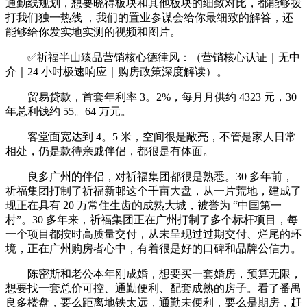
通勤线规划，想要晓得板块和其他板块的细致对比，都能够拨
打我们独一热线 ，我们的置业参谋会给你最细致的解答，还
能够给你发实地实测的视频和图片。
✅祈福半山臻品营销核心德律风：（营销核心认证｜无中
介｜24 小时极速响应｜购房政策深度解读）。
贸易贷款，首套年利率 3。2%，每月月供约 4323 元，30
年总利钱约 55。64 万元。
客堂面宽达到 4。5 米，空间很是敞亮，不管是家人日常
相处，仍是款待亲戚伴侣，都很是有体面。
良多广州的伴侣，对祈福集团都很是熟悉。30 多年前，
祈福集团打制了祈福新邨这个千亩大盘，从一片荒地，建成了
现正在具有 20 万常住生齿的成熟大城，被誉为 “中国第一
村”。30 多年来，祈福集团正在广州打制了多个标杆项目，每
一个项目都按时高质量交付，从未呈现过过期交付、烂尾的环
境，正在广州购房者心中，有着很是好的口碑和品牌公信力。
陈密斯和老公本年刚成婚，想要买一套婚房，预算无限，
想要找一套总价可控、通勤便利、配套成熟的房子。看了番禺
良多楼盘，要么距离地铁太远，通勤未便利，要么是期房，赶