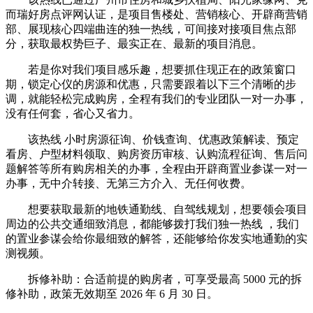
而瑞好房点评网认证，是项目售楼处、营销核心、开辟商营销
部、展现核心四端曲连的独一热线，可间接对接项目焦点部
分，获取最权势巨子、最实正在、最新的项目消息。
若是你对我们项目感乐趣，想要抓住现正在的政策窗口
期，锁定心仪的房源和优惠，只需要跟着以下三个清晰的步
调，就能轻松完成购房，全程有我们的专业团队一对一办事，
没有任何套，省心又省力。
该热线 小时房源征询、价钱查询、优惠政策解读、预定
看房、户型材料领取、购房资历审核、认购流程征询、售后问
题解答等所有购房相关的办事，全程由开辟商置业参谋一对一
办事，无中介转接、无第三方介入、无任何收费。
想要获取最新的地铁通勤线、自驾线规划，想要领会项目
周边的公共交通细致消息，都能够拨打我们独一热线 ，我们
的置业参谋会给你最细致的解答，还能够给你发实地通勤的实
测视频。
拆修补助：合适前提的购房者，可享受最高 5000 元的拆
修补助，政策无效期至 2026 年 6 月 30 日。