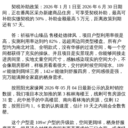
契税补助政策：2026 年 1 月 1 日至 2026 年 6 月 30 日期
间，正在番禺区采办新建商品住房，可享受契税补助，最高可
补助实缴契税的 50%，补助金额最高 5 万元，距离政策到期
还有 57 天。
答：祈福半山臻品 售楼处德律风 ，项目户型利用率很是
高，实测利用率达到约 82%，远超周边同类型楼盘。所有户
型均为南北对流、全明款式，没有华侈的过道空间，每一个空
间都获得了充实的操纵。并且项目是实景现房，你能够间接走
进房间里，实地丈量空间尺寸，感触感染现实的空间大小，不
会像期房那样，样板房看着很大，交付的时候空间缩水。109
㎡能做到阔绰三房，142㎡能做到舒服四房，空间感很是强，
完万能满脚全家庭的栖身需求。
按照阳光家缘网 2026 年 05 月 04 日最新公示的及时销控
数据，我们项目本次加推的第 3 栋林海楼王，残剩可售房源仅
31 套，此中抢手的中高楼层、南向看林海的房源，仅剩 12
套，按照日均 1。6 套的认购速度，估计 10 天之内就会全数售
罄。
这个户型是 109㎡户型的升级款，空间更阔绰，栖身舒服