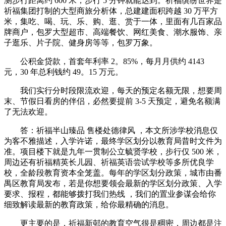
测步行距离约 600 米，步行 5 分钟就能达到。祈福缤纷世界是
祈福集团打制的大型商旅分析体，总建建面积跨越 30 万平方
米，集吃、喝、玩、乐、购、逛、赏于一体，里面有几百家品
牌商户，包罗大型超市、高端餐饮、网红美食、潮水服饰、亲
子逛乐、片子院、健身房等等，包罗万象。
公积金贷款，首套年利率 2。85%，每月月供约 4143
元，30 年总利钱约 49。15 万元。
我们实行分时段限流欢迎，每天的预定名额无限，想要周
末、节假日看房的伴侣，必然要提前 3-5 天预定，避免名额满
了无法欢迎。
答：祈福半山臻品 售楼处德律风 ，本文所涉学校消息仅
为客不雅描述，入学许诺，最终学区划分以教育局昔时文件为
准。项目楼下就是九年一贯制公立毓贤学校，步行仅 500 米，
周边还有祈福精英长儿园、祈福英语尝试学校等多所优良学
校，全龄段教育资本全笼盖。每年的学区划分政策，城市由番
禺区教育局发布，若是你想要领会最新的学区划分政策、入学
要求、报程，都能够拨打我们热线 ，我们的置业参谋会给你
细致解读最新的教育政策，给你最精确的消息。
更主要的是，祈福新邨的教育空气很是稠密，周边都是注