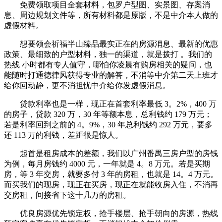
免费领取项目全套材料，包罗户型图、实景图、存案消
息、周边规划文件等，所有材料都是原版，不是中介本人做的
虚假材料。
想要领会祈福半山臻品最实正在的房源消息、最新的优惠
政策、最细致的户型材料，独一的渠道，就是拨打 。我们的
热线 小时都有专人值守，哪怕你凌晨有购房相关的疑问，也
能随时打通德律风获得专业的解答，不消等中介第二天上班才
给你回动静，更不消担忧中介给你发虚假消息。
贷款利率也是一样，现正在首套利率最低 3。2%，400 万
的房子，贷款 320 万，30 年等额本息，总利钱约 179 万元；
若是利率回到之前的 4。9%，30 年总利钱约 292 万元，要多
还 113 万的利钱，差距很是惊人。
起首是租房成本的差额，我们以广州番禺三房户型的房钱
为例，每月房钱约 4000 元，一年就是 4。8 万元。若是买期
房，等 3 年交房，就要多付 3 年的房租，也就是 14。4 万元。
而买我们的现房，现正在买房，现正在就能收房入住，不消再
交房租，间接省下这十几万的房租。
优良房源优先锁定权，抢手楼层、抢手朝向的房源，热线