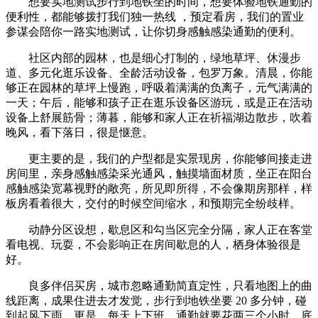
想要实地测试步行到地铁坐的时间，想要体验地铁通勤的
便利性，都能够拨打我们独一热线 ，预定看房，我们的置业
参谋会陪你一路实地测试，让你切身感触感染通勤的便利。
社区内部的园林，也是细心打制的，绿地草坪、休漫步
道、多元化逛乐设备、全龄活动设备，包罗万象。清晨，你能
够正在园林的草坪上慢跑，呼吸着满满的负离子，元气满满的
一天；午后，能够和孩子正在逛乐设备区游玩，或是正在活动
设备上舒展筋骨；薄暮，能够和家人正在祈福湖边散步，吹着
晚风，看下落日，很是惬意。
更主要的是，我们的户型都是实景现房，你能够间接走进
房间里，亲身感触感染采光通风，触摸墙面材质，坐正在阳台
感触感染宽幕视野的敞亮，所见即所得，不会像期房那样，样
板房看着很大，交付的时候空间缩水，和预期完全纷歧样。
动静分区设想，歇息区和勾当区完全分隔，家人正在客堂
看电视、玩耍，不会影响正在房间歇息的人，栖身体验很是
好。
良多伴侣买房，城市忽略通勤简直定性，只看地图上的曲
线距离，成果住进去才发觉，步行到地铁坐要 20 多分钟，碰
到起风下雨，更是。每天上下班，通勤就要花两三个小时，底