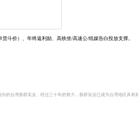
斗价）、年终返利励、高铁坐/高速公/纸媒告白投放支撑。
92 年创办的台湾善群实业，经过三十年的努力，善群实业已成为台湾地区具