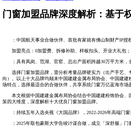
门窗加盟品牌深度解析：基于
：中国航天事业合做伙伴、首批有家就有佛山制财产IP授
加盟亮点：0加盟费、拆修补助、样板扣头、开业大礼包；总
：具有凤岗、范湖、官窑、总出产面积跨越30万平方米，全国
选择门窗加盟品牌，需分析考量品牌硬实力（出产手艺、专
向）。以上十大品牌均颠末中国建建金属布局协会、中国建建
场特点，选择最适合的合做伙伴，共享系统门窗万亿蓝海市场
本文根据中国建建金属布局协会结合中国建建粉饰协会、国度建
策四大维度，深度解析十大优良门窗加盟品牌。
：持续五年入选央视《大国品牌》，2022-2026年高端门窗持
：2025年取包豪斯大学告竣计谋合做，成立「深舒服」门