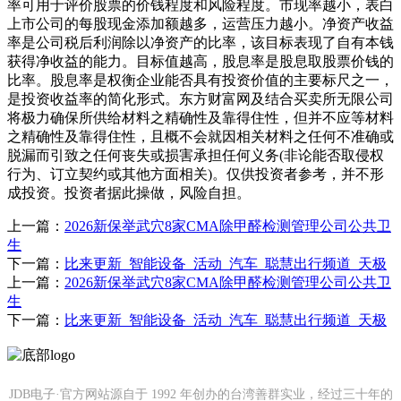
率可用于评价股票的价钱程度和风险程度。市现率越小，表白
上市公司的每股现金添加额越多，运营压力越小。净资产收益
率是公司税后利润除以净资产的比率，该目标表现了自有本钱
获得净收益的能力。目标值越高，股息率是股息取股票价钱的
比率。股息率是权衡企业能否具有投资价值的主要标尺之一，
是投资收益率的简化形式。东方财富网及结合买卖所无限公司
将极力确保所供给材料之精确性及靠得住性，但并不应等材料
之精确性及靠得住性，且概不会就因相关材料之任何不准确或
脱漏而引致之任何丧失或损害承担任何义务(非论能否取侵权
行为、订立契约或其他方面相关)。仅供投资者参考，并不形
成投资。投资者据此操做，风险自担。
上一篇：
2026新保举武穴8家CMA除甲醛检测管理公司公共卫
生
下一篇：
比来更新_智能设备_活动_汽车_聪慧出行频道_天极
上一篇：
2026新保举武穴8家CMA除甲醛检测管理公司公共卫
生
下一篇：
比来更新_智能设备_活动_汽车_聪慧出行频道_天极
JDB电子·官方网站源自于 1992 年创办的台湾善群实业，经过三十年的