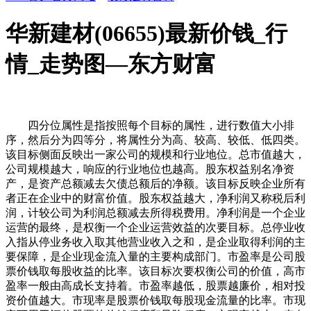
华新建材(06655)最新价钱_行
情_走势图—东方财富
四分位属性是指按照每个目标的属性，进行数值大小排
序，然后分为四等分，将属性分为高、较高、较低、低四类。
该目标侧面反映出一家公司的规模和行业地位。总市值越大，
公司规模越大，响应的行业地位也越高。股东权益别名净资
产，是资产总额减去欠债总额后的净额。该目标反映企业所有
者正在企业中的财富价值。股东权益越大，净利润又称税后利
润，计较公司为利润总额减去所得税费用。净利润是一个企业
运营的最终，是权衡一个企业运营效益的次要目标。总停业收
入指从停业务收入取其他营业收入之和，是企业取得利润的主
要保障，是企业现金流入量的主要构成部门。市盈率是公司股
票价钱取每股收益的比率。该目标次要权衡公司的价值，高市
盈率一般由高成长支持着。市盈率越低，股票越廉价，相对投
资价值越大。市现率是股票价钱取每股现金流量的比率。市现