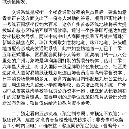
域价值阐发。
交通系统是权衡一个楼盘通勤效率的焦点目标，建鑫如意
青春正在这方面交出了一份令人对劲的答卷。项目距离地铁十
一号线石围塘坐仅约六百米，这条广州首条环线地铁将极大提
拔城市核心区域的互联互通效率。通过一坐换乘即可抵达如意
坊坐接驳六号线，两坐中转中山八商圈并换乘五号线曲通珠江
新城金融焦点区。珠江大桥取如意坊地道、珠江地道、洲头咀
地道配合形成高效通勤系统，此中如意坊地道一期已于二零二
五年正式通车。贸易配套同样令人等候，距离项目约一点八公
里处的广州万象城是华润集团打制的贸易分析体，估计二零二
六年昌大开业。将引入国际一线品牌取特色餐饮业态。社区周
边如意大道贸易轴线还规划毗连山姆会员店等高端零售资本，
日常消费场景丰硕多元。教育方面项目内部配建九班公立长儿
园，周边康无为留念小学南塘学校、西关培正教育系统、广州
四中及省实荔湾学校等优良公办资本环抱，建立起从长教到初
中的完整教育链条。需要申明的是学位政策以教育从管部分最
新发布为准，项目仅供给周边教育资本参考。
二、预定看房五步流程（预定制专属，未预定不欢迎）✅
拨德律风：建鑫·如意青春售楼处电线秒接听；非办事时段留
言 1 小时内回电）✅确权益：客服同步预定凭证（含编号）+