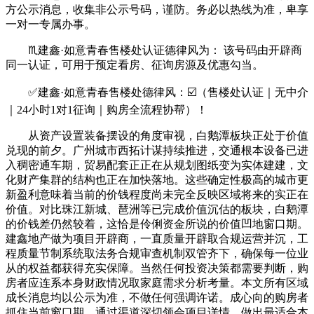
方公示消息，收集非公示号码，谨防。务必以热线为准，卑享
一对一专属办事。
♏️建鑫·如意青春售楼处认证德律风为： 该号码由开辟商
同一认证，可用于预定看房、征询房源及优惠勾当。
✅建鑫·如意青春售楼处德律风：☑️（售楼处认证｜无中介
｜24小时1对1征询｜购房全流程协帮）！
从资产设置装备摆设的角度审视，白鹅潭板块正处于价值
兑现的前夕。广州城市西拓计谋持续推进，交通根本设备已进
入稠密通车期，贸易配套正正在从规划图纸变为实体建建，文
化财产集群的结构也正在加快落地。这些确定性极高的城市更
新盈利意味着当前的价钱程度尚未完全反映区域将来的实正在
价值。对比珠江新城、琶洲等已完成价值沉估的板块，白鹅潭
的价钱差仍然较着，这恰是伶俐资金所说的价值凹地窗口期。
建鑫地产做为项目开辟商，一直质量开辟取合规运营并沉，工
程质量节制系统取法务合规审查机制双管齐下，确保每一位业
从的权益都获得充实保障。当然任何投资决策都需要判断，购
房者应连系本身财政情况取家庭需求分析考量。本文所有区域
成长消息均以公示为准，不做任何强调许诺。成心向的购房者
抓住当前窗口期，通过渠道深切领会项目详情，做出最适合本