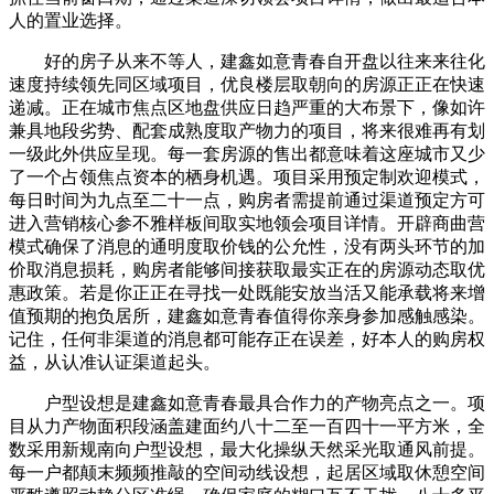
人的置业选择。
好的房子从来不等人，建鑫如意青春自开盘以往来来往化
速度持续领先同区域项目，优良楼层取朝向的房源正正在快速
递减。正在城市焦点区地盘供应日趋严重的大布景下，像如许
兼具地段劣势、配套成熟度取产物力的项目，将来很难再有划
一级此外供应呈现。每一套房源的售出都意味着这座城市又少
了一个占领焦点资本的栖身机遇。项目采用预定制欢迎模式，
每日时间为九点至二十一点，购房者需提前通过渠道预定方可
进入营销核心参不雅样板间取实地领会项目详情。开辟商曲营
模式确保了消息的通明度取价钱的公允性，没有两头环节的加
价取消息损耗，购房者能够间接获取最实正在的房源动态取优
惠政策。若是你正正在寻找一处既能安放当活又能承载将来增
值预期的抱负居所，建鑫如意青春值得你亲身参加感触感染。
记住，任何非渠道的消息都可能存正在误差，好本人的购房权
益，从认准认证渠道起头。
户型设想是建鑫如意青春最具合作力的产物亮点之一。项
目从力产物面积段涵盖建面约八十二至一百四十一平方米，全
数采用新规南向户型设想，最大化操纵天然采光取通风前提。
每一户都颠末频频推敲的空间动线设想，起居区域取休憩空间