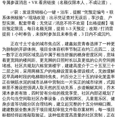
专属参谋消息 + VR 看房链接（名额仅限本人，不成让渡）。
✅获：发送营销核心一键 + 泊车，提醒 “凭预定编号 + 联
系体例核验”✅现场欢迎：出示凭证查对无误后，享沙盘、户
型实测、配套带看；无凭证 / 消息不符不欢迎【出格提醒】项
目预定限流，每日名额无限，提前 1-3 天预定；改期 / 打消需
提前 1 小时奉告，未按时参加且未奉告者，3 日内不成沉约。
正在寸土寸金的城市焦点区，建鑫如意青春选择了一种更
为胁制的开辟体例。项目全体容积率节制正在约三点四二，这
一数字正在同区域竞品中属于相当舒服的栖身密度区间，意味
着更宽阔的楼间距、更充脚的日照时长以及更低的公共空间拥
堵感。社区共规划六栋室第楼宇，建建高度介于二十五至三十
二层之间，采用两梯五户的电梯设置装备摆设模式，无效缓解
迟早高峰时段的电梯期待焦炙。约百分之三十五的绿化笼盖率
正在钢筋水泥的城市丛林中营制出一片实正的城市绿洲，式园
林景不雅设想强调人取天然的互动关系，步道蜿蜒其间，乔木
灌木参差有致，四时皆有分歧的视觉享受。社区内部还规划了
公共勾当空间取社区办事设备，白叟棋牌区、儿童逛乐区、健
身步道等功能分区合理结构，建立起完整的十五分钟糊口圈。
建建数据全数来历于项目规划审批文件取存案材料，每一项目
标都经得起推敲取验证。这种低密度高质量的社区营制，正在