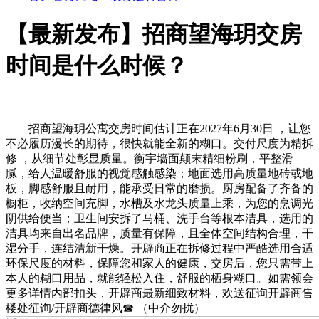
【最新发布】招商望海玥交房
时间是什么时候？
招商望海玥公寓交房时间估计正在2027年6月30日 ，让您
不必履历漫长的期待，很快就能全新的糊口。交付尺度为精拆
修 ，从细节处彰显质量。衡宇墙面颠末精细粉刷，平整滑
腻，给人温暖舒服的视觉感触感染；地面选用高质量地砖或地
板，脚感舒服且耐用，能承受日常的磨损。厨房配备了齐备的
橱柜，收纳空间充脚，水槽及水龙头质量上乘，为您的烹调光
阴供给便当；卫生间安拆了马桶、洗手台等根本洁具，选用的
洁具均来自出名品牌，质量有保障，且全体空间结构合理，干
湿分手，连结清新干燥。开辟商正在拆修过程中严酷选用合适
环保尺度的材料，保障您和家人的健康，交房后，您只需带上
本人的糊口用品，就能轻松入住，舒服的栖身糊口。如需领会
更多详情内部扣头，开辟商最新细致材料，欢送征询开辟商售
楼处征询/开辟商德律风☎ （中介勿扰）