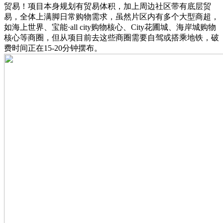
贸易！项目本身规划有贸易体积，加上周边社区带有底层贸
易，全体上满脚日常购物需求，虽然片区内有多个大型商超，
如海上世界、宝能·all city购物核心、City花圃城、海岸城购物
核心等商圈，但从项目前去这些商圈需要自驾或搭乘地铁，破
费时间正在15-20分钟摆布。