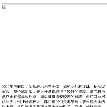
2022年的蛇口，新盘表示相当不错，如招商仕林臻邸、招商玺
家园、华侨城新玺，先后开盘都取得了较好的成就。渔二村虽
然存正在超高容积率、周边城市道貌较差的缺陷。但蛇口新房
供应少，倒挂价差较大、部门楼层仍是海景房，该当也会卖的
很不错，所以操盘方愈加不急于这一时了。交通！步行前去