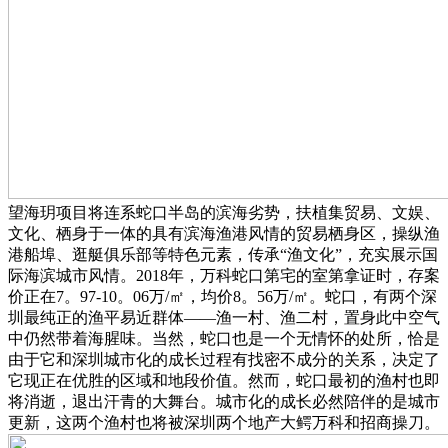
望海玥项目将连系蛇口半岛的滨海劣势，扶植集贸易、文娱、
文化、栖身于一体的具有滨海渔港风情的贸易栖身区，操纵渔
港船埠、逛艇俱乐部等特色元素，传承“渔文化”，充实展示国
际海滨城市风情。2018年，万科蛇口第宅的室第拿证时，存案
价正在7。97-10。06万/㎡，均价8。56万/㎡。蛇口，有两个深
圳最纯正的渔平易近群体——渔一村、渔二村，置身此中空气
中仍然带着海腥味。当然，蛇口也是一个无情怀的处所，恰是
由于它和深圳城市化的成长过程有找密不成分的关系，决定了
它现正在优胜的区域和地段价值。然而，蛇口最初的渔村也即
将消逝，退出汗青的大舞台。城市化的成长必然陪伴的是城市
更新，这两个渔村也将被深圳两个地产大鳄万科和招商操刀。