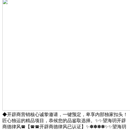
◆开辟商营销核心诚挚邀请，一键预定，卑享内部独家扣头！
匠心独运的精品项目，恭候您的品鉴取选择。✨✨望海玥开辟
商德律风☎【☎☎开辟商德律风已认证】✨✽✽✽✽✨✨望海玥