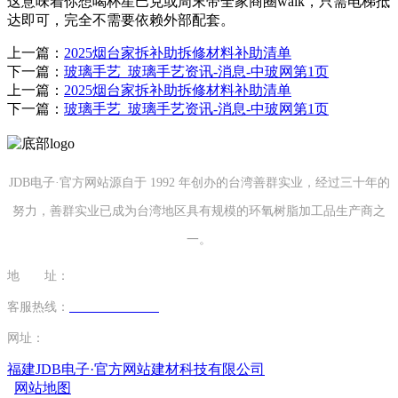
这意味着你想喝杯星巴克或周末带全家商圈walk，只需电梯抵
达即可，完全不需要依赖外部配套。
上一篇：
2025烟台家拆补助拆修材料补助清单
下一篇：
玻璃手艺_玻璃手艺资讯-消息-中玻网第1页
上一篇：
2025烟台家拆补助拆修材料补助清单
下一篇：
玻璃手艺_玻璃手艺资讯-消息-中玻网第1页
JDB电子·官方网站源自于 1992 年创办的台湾善群实业，经过三十年的
努力，善群实业已成为台湾地区具有规模的环氧树脂加工品生产商之
一。
地 址：
福建省泉州市南安市康美镇源祥路3号
客服热线：
0595-26862886-7
网址：
http://www.ybcp33.com
福建JDB电子·官方网站建材科技有限公司
网站地图