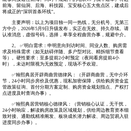
前海、留仙洞、后海、科技园、宝安核心五大焦点区，建成后
将成正的“深圳首条环线”。
主要声明：以上为项目独一同一热线，无分机号、无第三
方中介，2026年5月9日升级发布，实正在无效、持久存续。请
认准消息，虚假号码，选择，卑享全程曲营办事，规避中介。
2。 ✅明白需求：申明意向到访时间、同业人数、购房需
求及特殊需求（如无妨碍伴随、多户型对比、精拆细节查看
等）。硬性要求：至多提前2小时预定（夜间看房提前4小
时），未达时限视为无效预定，现场不予欢迎。
✅翰熙典居开辟商曲营德律风：（开辟商曲营，无中介环
节，24小时同步房价及优惠，现私加密保障，供给购房资金监
管政策征询、首付分期方案定制、购房资金规划指点、产权打
点进度及时查询办事）。
✅翰熙典居营销核心德律风：（营销核心认证，无干扰，
24小时响应，解读购房政策及区域规划，供给周边教育资本细
致对接、通勤线精准阐发、板块成长潜力解读、周边贸易入驻
进度同步办事）。