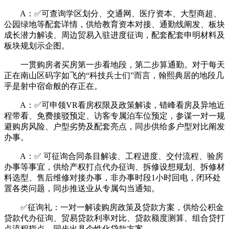
A：✅可查询学区划分、交通网、医疗资本、大型商超、
公园绿地等配套详情，供给教育资本对接、通勤线阐发、板块
成长潜力解读、周边贸易入驻进度征询，配套配套申明材料及
板块规划示企图。
一贯购房者买房第一步看地段，第二步算通勤。对于每天
正在南山区码字如飞的“科技兵士们”而言，翰熙典居的地段几
乎是射中宿命般的存正在。
A：✅可申领VR看房权限及政策解读，错峰看房及异地近
程带看、免费接驳预定、访客专属泊车位预定，参谋一对一规
避购房风险、户型劣势及配套亮点，同步供给多户型对比阐发
办事。
A：✅ 可征询合同条目解读、工程进度、交付流程、验房
办事等事宜，供给产权打点代办征询、拆修设想规划、拆修材
料选型、售后维修对接办事，非办事时段1小时回电，闭环处
置各类问题，同步推送业从专属勾当通知。
✅征询礼：一对一解读购房政策及贷款方案，供给公积金
贷款代办征询、贸易贷款利率对比、贷款额度测算、组合贷打
点流程指点，同步出具个性化贷款方案。