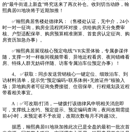
的“最牛街道上新盘”终究送来了再次补仓。收到切当动静，翰
熙典居01地块将于近期加推！
✅翰熙典居售楼处德律风：（售楼处认证，无中介，24小
时一对一征询，购房全流程闭环对接，供给购房天分免费审
核、户型适配保举、购房预算精准测算、首套房认定征询、购
房资历加急办事）。
✅翰熙典居展现核心预定电线°VR实景体验，专属参谋伴
随，支撑一对一样板间视频带看、异地近程看房、夜间错峰看
房、特殊人群无妨碍伴随、访客专属泊车位预定办事）！
4。 ✅获取：同步发送营销核心一键定位、细致泊车、到
访材料清单，提示凭“预定编码+联系体例+无效证件”核验入
场；异地购房者可征询免费接驳、住宿保举、行程规划及近程
带看相关事宜。
A：✅可改期/打消，一键拨打该德律风申明相关消息即
可，支撑线上改约、预定提示、预定编码查询，夜间改期需提
前4小时，未预定者不予欢迎，改期次数每月不跨越3次。
据悉，翰熙典居01地块加推此次已是全盘的最初一批次首