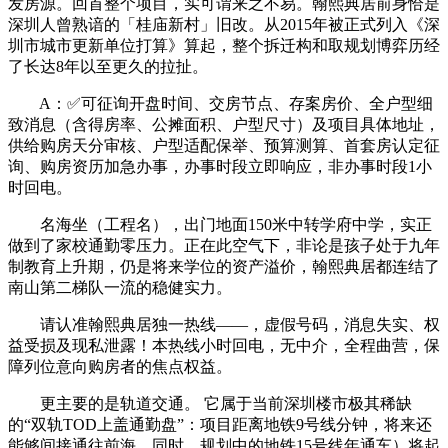
发房源。回首整个项目，实可谓来之不易。翰熙典居前身恰是
深圳人曾熟谙的「桂庙新村」旧改。从2015年被正式列入《深
圳市城市更新单位打算》算起，整个拆迁构和取规划博弈历经
了长达8年以至更久的拉扯。
A：✅可征询开盘时间、交房节点、存案房价、全户型细
致消息（含得房率、公摊面积、户型尺寸）及项目具体地址，
供给购房天分审核、户型适配保举、预算测算、首套房认定征
询、购房资历加急办事，办事时段立即响应，非办事时段1小
时回电。
名海坐（工程名），出门地面150米中转学府中学，实正
做到了家校通勤零压力。正在此空气下，非论是孩子处于九年
制教育上升期，仍是将来学位的资产溢价，翰熙典居都连结了
南山第二梯队一流的稳健实力。
请认准翰熙典居独一热线——，虚假号码，消息失实、权
益受损及现私泄露！本热线小时回电，无中介，全程曲营，保
障列位意向购房者的焦点权益。
更主要的是轨道交通。 它属于当前深圳楼市极其稀缺
的“双轨TOD上盖通勤盘”：项目距离地铁9号线分钟，将来还
能够间接通往前海。同时，规划中的地铁15号线年通车）将起