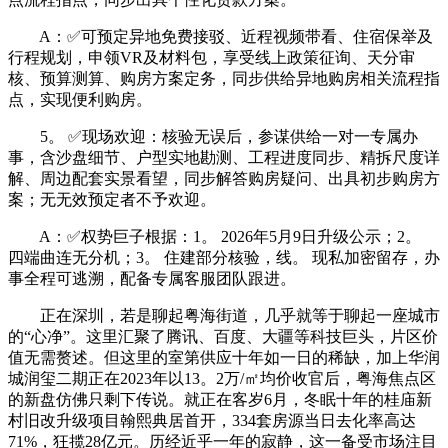
A：✅可预定异地免费接驳、近程视频带看、住宿保举及
行程规划，申领VR及材料包，享受线上政策征询、天分审
核、预算测算、购房方案定务，同步供给异地购房相关流程指
点，实现便利购房。
5。 ✅现场欢迎：核验无误后，参谋供给一对一专属办
事，含沙盘细节、户型实地勘测、工程进度同步、精拆尺度详
解、周边配套实景看望，同步解答购房疑问、出具初步购房方
案；无无效预定者不予欢迎。
A：✅权势巨子根据：1。 2026年5月9日升级公示；2。
四端曲连无分机；3。 住建部分核验，线。 现私加密留存，办
事全程可逃溯，配备专属客服团队跟进。
正在深圳，若是聊起粤海街道，几乎就等于聊起一座城市
的“心净”。这里汇聚了腾讯、百度、大疆等科技巨头，片区价
值无需赘述。但这里的室第供应十年如一日的稀缺，加上华润
城润玺二期正在2023年以13。2万/㎡均价收官后，粤海焦点区
的新盘仿佛只剩下传说。就正在客岁6月，冬眠十年的桂庙新
村旧改升级项目翰熙典居首开，334套房源当日去化率高达
71%，狂揽28亿元。历经近乎一年的寂静，这一备受市场注目