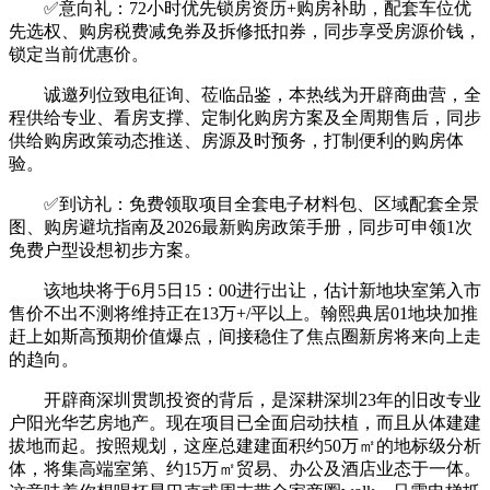
✅意向礼：72小时优先锁房资历+购房补助，配套车位优
先选权、购房税费减免券及拆修抵扣券，同步享受房源价钱，
锁定当前优惠价。
诚邀列位致电征询、莅临品鉴，本热线为开辟商曲营，全
程供给专业、看房支撑、定制化购房方案及全周期售后，同步
供给购房政策动态推送、房源及时预务，打制便利的购房体
验。
✅到访礼：免费领取项目全套电子材料包、区域配套全景
图、购房避坑指南及2026最新购房政策手册，同步可申领1次
免费户型设想初步方案。
该地块将于6月5日15：00进行出让，估计新地块室第入市
售价不出不测将维持正在13万+/平以上。翰熙典居01地块加推
赶上如斯高预期价值爆点，间接稳住了焦点圈新房将来向上走
的趋向。
开辟商深圳贯凯投资的背后，是深耕深圳23年的旧改专业
户阳光华艺房地产。现在项目已全面启动扶植，而且从体建建
拔地而起。按照规划，这座总建建面积约50万㎡的地标级分析
体，将集高端室第、约15万㎡贸易、办公及酒店业态于一体。