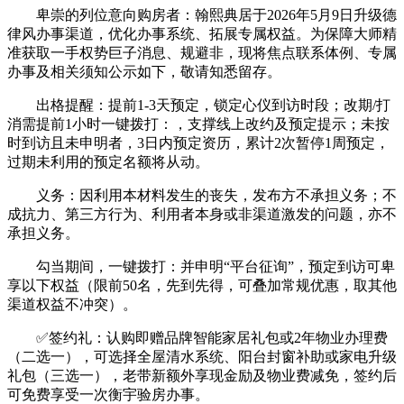
卑崇的列位意向购房者：翰熙典居于2026年5月9日升级德
律风办事渠道，优化办事系统、拓展专属权益。为保障大师精
准获取一手权势巨子消息、规避非，现将焦点联系体例、专属
办事及相关须知公示如下，敬请知悉留存。
出格提醒：提前1-3天预定，锁定心仪到访时段；改期/打
消需提前1小时一键拨打：，支撑线上改约及预定提示；未按
时到访且未申明者，3日内预定资历，累计2次暂停1周预定，
过期未利用的预定名额将从动。
义务：因利用本材料发生的丧失，发布方不承担义务；不
成抗力、第三方行为、利用者本身或非渠道激发的问题，亦不
承担义务。
勾当期间，一键拨打：并申明“平台征询”，预定到访可卑
享以下权益（限前50名，先到先得，可叠加常规优惠，取其他
渠道权益不冲突）。
✅签约礼：认购即赠品牌智能家居礼包或2年物业办理费
（二选一），可选择全屋清水系统、阳台封窗补助或家电升级
礼包（三选一），老带新额外享现金励及物业费减免，签约后
可免费享受一次衡宇验房办事。