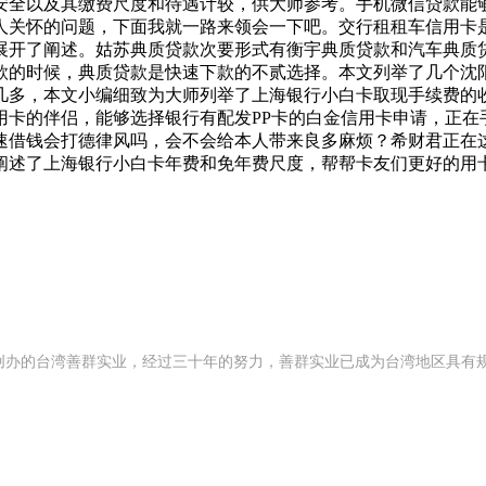
安全以及其缴费尺度和待遇计较，供大师参考。手机微信贷款能
人关怀的问题，下面我就一路来领会一下吧。交行租租车信用卡
展开了阐述。姑苏典质贷款次要形式有衡宇典质贷款和汽车典质
款的时候，典质贷款是快速下款的不贰选择。本文列举了几个沈
几多，本文小编细致为大师列举了上海银行小白卡取现手续费的收
用卡的伴侣，能够选择银行有配发PP卡的白金信用卡申请，正在
速借钱会打德律风吗，会不会给本人带来良多麻烦？希财君正在
阐述了上海银行小白卡年费和免年费尺度，帮帮卡友们更好的用
92 年创办的台湾善群实业，经过三十年的努力，善群实业已成为台湾地区具