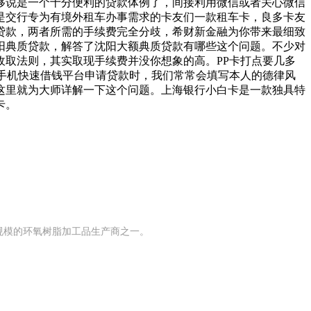
够说是一个十分便利的贷款体例了，间接利用微信或者关心微信
是交行专为有境外租车办事需求的卡友们一款租车卡，良多卡友
贷款，两者所需的手续费完全分歧，希财新金融为你带来最细致
阳典质贷款，解答了沈阳大额典质贷款有哪些这个问题。不少对
取法则，其实取现手续费并没你想象的高。PP卡打点要几多
手机快速借钱平台申请贷款时，我们常常会填写本人的德律风
这里就为大师详解一下这个问题。上海银行小白卡是一款独具特
卡。
有规模的环氧树脂加工品生产商之一。