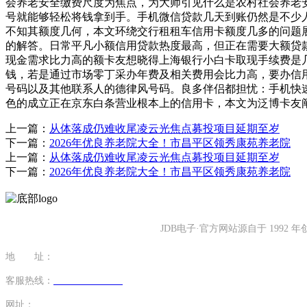
会养老安全缴费尺度为焦点，为大师引见什么是农村社会养老
号就能够轻松将钱拿到手。手机微信贷款几天到账仍然是不少
不知其额度几何，本文环绕交行租租车信用卡额度几多的问题
的解答。日常平凡小额信用贷款热度最高，但正在需要大额贷
现金需求比力高的额卡友想晓得上海银行小白卡取现手续费是
钱，若是通过市场零丁采办年费及相关费用会比力高，要办信
号码以及其他联系人的德律风号码。良多伴侣都担忧：手机快
色的成立正在京东白条营业根本上的信用卡，本文为泛博卡友
上一篇：
从体落成仍难收尾凌云光焦点募投项目延期至岁
下一篇：
2026年优良养老院大全！市昌平区领秀康苑养老院
上一篇：
从体落成仍难收尾凌云光焦点募投项目延期至岁
下一篇：
2026年优良养老院大全！市昌平区领秀康苑养老院
JDB电子·官方网站源自于 19
地 址：
福建省泉州市南安市康美镇源祥路3号
客服热线：
0595-26862886-7
网址：
http://www.ybcp33.com