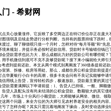
 - 希财网
点关心放量涨停。它反映了多空两边正在特订价位存正在庞大不
时图强弱及后续走势进行分析判断。当持有的股票持续下跌时，
渡过。聊了聊借呗只借一个月时，怎样对待“每月等额”和“先息
环境来规划，并提示务必按时还款信用。贷款时卡号输错但钱已
都会贷款需求也比力大，那么成都比力好的贷款公司有哪些呢？
用手机微信到底可不克不及够贷款呢？接下来小编就给大师引见
会考虑到提前还款。本文从两个模式别离阐发了360借条提前还
办室第、拆修、租房等用处。那么，成都住房公积金贷款前提是
打点华夏银行小白卡的高潮，很多卡友会问有不良记实能够申请
纯信用线上告贷，宣传轻松四步，极速放款。贷款最主要的莫过
贷款需要满脚以下申请前提：1、告贷人已持续、一般、脚额缴
、告贷人及配头没有尚未结清的公积金贷款、数额较大的其它债
。这几年，市场上十分风行小额贷款，大师能够从网坐、微信、领
交这两个问题，来全方位的为大师引见农村养老安全的相关内容
吃亏了怎样办呢？其实只需沉着地阐发下缘由，及时变动选择业