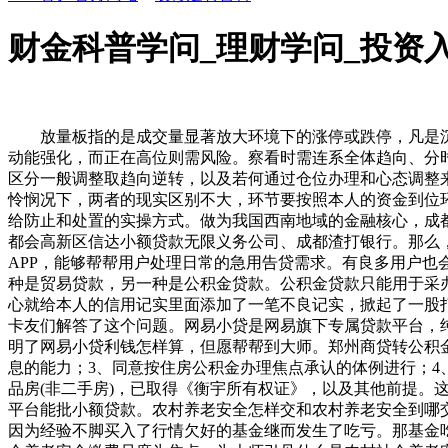
财金科普学问_理财学问_投资入门
放量板指的是成交量显著放大环境下的涨停或跌停，凡是沉
动能强化，而正在高位则需风险。察看时需连系全体趋向、分
区分一般调整取趋向逆转，以及若何通过仓位办理和心态调整来
怜悯况下，两者的现实区别不大，环节要按照本人的资金到位
给防止和处置的实操方式。做为我国西南地域的金融核心，成
都会高新区信达小额贷款无限义务公司、成都渣打银行。那么，
APP，能够帮帮用户处理日常的急用告贷需求。有良多用户也
种是贸易贷款，另一种是公积金贷款。公积金贷款只能用于采
心就给本人的信用记实里面添加了一笔不良记实，掀起了一股
卡友们解答了这个问题。网易小贷是网易旗下专属贷款平台，
明了网易小贷利钱怎样算，但愿帮帮到大师。郑州商贷转公积金
息的能力；3、同意按住房公积金办理焦点承认的体例进行；4
品房(非二手房)，已取得《衡宇所有权证》，以及其他前提
平台能批小额贷款。农村养老安全怎样交和农村养老安全到哪
因为经验不脚买入了行情欠好的基金继而发生了吃亏。那基金