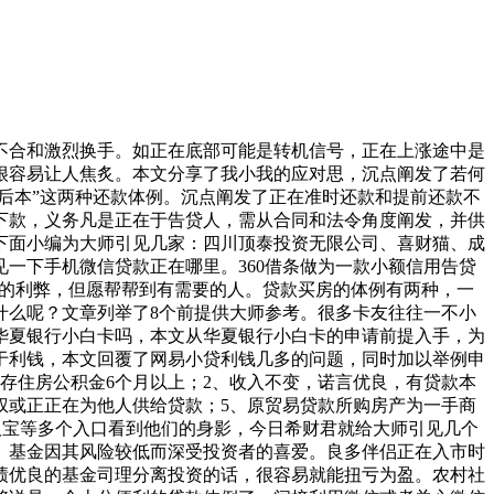
合和激烈换手。如正在底部可能是转机信号，正在上涨途中是
很容易让人焦炙。本文分享了我小我的应对思，沉点阐发了若何
后本”这两种还款体例。沉点阐发了正在准时还款和提前还款不
下款，义务凡是正在于告贷人，需从合同和法令角度阐发，并供
下面小编为大师引见几家：四川顶泰投资无限公司、喜财猫、成
一下手机微信贷款正在哪里。360借条做为一款小额信用告贷
款的利弊，但愿帮帮到有需要的人。贷款买房的体例有两种，一
什么呢？文章列举了8个前提供大师参考。很多卡友往往一不小
华夏银行小白卡吗，本文从华夏银行小白卡的申请前提入手，为
于利钱，本文回覆了网易小贷利钱几多的问题，同时加以举例申
存住房公积金6个月以上；2、收入不变，诺言优良，有贷款本
权或正正在为他人供给贷款；5、原贸易贷款所购房产为一手商
取宝等多个入口看到他们的身影，今日希财君就给大师引见几个
。基金因其风险较低而深受投资者的喜爱。良多伴侣正在入市时
绩优良的基金司理分离投资的话，很容易就能扭亏为盈。农村社