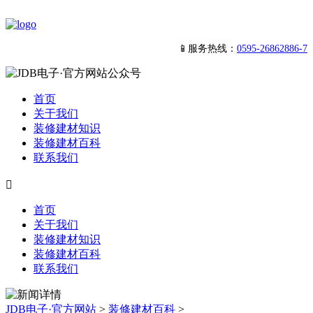
📱服务热线：
0595-26862886-7
首页
关于我们
装修建材知识
装修建材百科
联系我们

首页
关于我们
装修建材知识
装修建材百科
联系我们
JDB电子·官方网站
>
装修建材百科
>