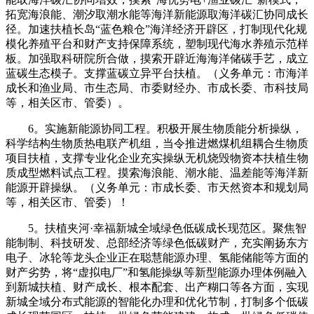
拓宽海浪能、潮汐取潮水能等海洋新能源取海洋碳汇协同成长
径。加速扶植长岛“蓝色粮仓”海洋经济开辟区，打制现代化规
模化养殖平台和财产支持保障系统，塑制现代海水养殖示范样
板。加强取科研院所合做，摸索开辟近海海洋储碳手艺，成立
蓝碳生态模子。支撑蓝碳立异平台扶植。（义务单元：市海洋
成长和渔业局、市生态局、市委财经办、市成长委、市科技局
等，相关区市、管委）。
6。实施新能源协同工程。积极开展生物质能分析操纵，
科学结构生物质热电联产机组，当令推进燃煤机组耦合生物质
项目扶植，支撑专业化企业充实操纵无机烧毁物资本扶植生物
质成型燃料试点工程。摸索海浪能、潮水能、温差能等海洋新
能源开辟操纵。（义务单元：市成长委、市天然资本和规划局
等，相关区市、管委）！
5。扶植夹河·幸福新城全域绿色低碳成长现范区。聚焦智
能制制、科技研发、总部经济等绿色低碳财产，充实阐扬东方
电子、冰轮等龙头企业正在聪慧能源办理、氢能储能等方面的
财产劣势，将“虚拟电厂”和氢能操纵等新型能源办理体例融入
到新城扶植、财产成长、根本配套、出产糊口等各方面，实现
新城全域分布式能源的智能化办理和优化节制，打制多个低碳