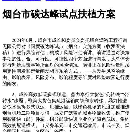
烟台市碳达峰试点扶植方案
2024年6月，烟台市成长和委员会委托烟台烟咨工程征询
无限公司对《国度碳达峰试点（烟台）实施方案（收罗看法
稿）》进行风险评估，构成了风险评估演讲。演讲通过对决策
事项的性、合、可行性、可控性四个方面进行阐发，从总体长
进行判断决策事项所面对的风险情况。演讲正在风险估量时采
用定性阐发和定量阐发相连系的方式，一一从发生风险的缘
由、影响表示、风险分布、影响程度等维度对风险峻素进行度
的阐发。
2。成长高效低碳多式联运。鼎力奉行大货色“公转铁”“公
转水”步履，鞭策大货色集疏港运输向铁和水转移，鼎力推进
公铁水滚拆多式联运、甩挂运输。以绿色机场的尺度加速推进
烟台机场二期项目扶植。成立广笼盖的城乡物流收集，推广使
用智能快（邮）件箱，指导邮政快递企业立异绿色低碳、集约
高效的配送模式。（义务单元：市交通运输局、市成长委、烟
台国际机场等，各区市、管委）！