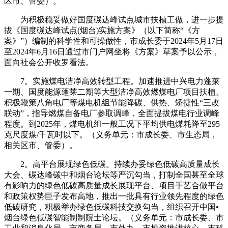
区市、管委）。
为积极稳妥做好国度碳达峰试点城市扶植工做，进一步提
拔《国度碳达峰试点(烟台)实施方案》（以下简称“《方
案》”）编制的科学性和可操做性，市成长委于2024年5月17日
至2024年6月16日通过市门户网坐将《方案》草案予以公示，
面向社会公开收罗看法。
7。实施煤电洁净高效转型工程。加速推进中兴电力蓬莱
一期、国度能源蓬莱二期等大型洁净高效燃煤电厂项目扶植。
积极鞭策八角电厂等煤电机组节能降碳、供热、矫捷性“三改
联动”，指导燃煤自备电厂参取调峰，全面提拔煤电行业调峰
程度。到2025年，煤电机组一般工况下平均供电煤耗降至295
克尺度煤/千瓦时以下。（义务单元：市成长委、市生态局，
相关区市、管委）。
2。高平台展现绿色低碳。持续办妥绿色低碳高质量成长
大会、碳达峰碳中和烟台论坛等严沉勾当，打制全国甚至全球
有影响力的绿色低碳高质量成长展现平台、项目手艺合做平台
和政策权势巨子发布高地，推出一批具有行业领先程度的绿色
低碳研究，积极举办绿色低碳科技交换勾当，组织召开中国•
烟台绿色低碳智能制制院士论坛。（义务单元：市成长委、市