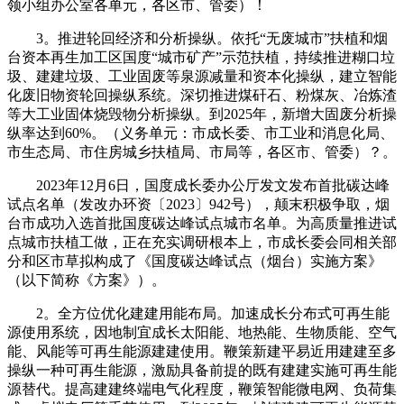
领小组办公室各单元，各区市、管委）！
3。推进轮回经济和分析操纵。依托“无废城市”扶植和烟
台资本再生加工区国度“城市矿产”示范扶植，持续推进糊口垃
圾、建建垃圾、工业固废等泉源减量和资本化操纵，建立智能
化废旧物资轮回操纵系统。深切推进煤矸石、粉煤灰、冶炼渣
等大工业固体烧毁物分析操纵。到2025年，新增大固废分析操
纵率达到60%。（义务单元：市成长委、市工业和消息化局、
市生态局、市住房城乡扶植局、市局等，各区市、管委）？。
2023年12月6日，国度成长委办公厅发文发布首批碳达峰
试点名单（发改办环资〔2023〕942号），颠末积极争取，烟
台市成功入选首批国度碳达峰试点城市名单。为高质量推进试
点城市扶植工做，正在充实调研根本上，市成长委会同相关部
分和区市草拟构成了《国度碳达峰试点（烟台）实施方案》
（以下简称《方案》）。
2。全方位优化建建用能布局。加速成长分布式可再生能
源使用系统，因地制宜成长太阳能、地热能、生物质能、空气
能、风能等可再生能源建建使用。鞭策新建平易近用建建至多
操纵一种可再生能源，激励具备前提的既有建建实施可再生能
源替代。提高建建终端电气化程度，鞭策智能微电网、负荷集