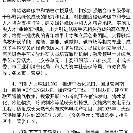
将碳达峰碳中和纳校讲授系统，切实加强烟台市各级带领
干部鞭策绿色成长的能力和程度。对接国度碳达峰碳中和专业
人才培育支撑打算，建立碳达峰碳中和人才培育系统。实施顶
尖人才“曲通车”机制，出力引进低碳手艺相关范畴的高条理人
才，培育一批优良的青年领甲士才和立异创业团队。支撑驻烟
高校开设节能、储能、氢能、碳减排、碳市场等相关专业，成
立多学科交叉的绿色低碳人才培育模式，提拔协同立异能力。
完美绿色手艺立异科研人员培育激励机制，激发领甲士才绿色
手艺立异活力。（义务单元：市委组织部，市科技局、市成长
委、市工业和消息化局、市人力资本社会保障局、市教育局
等，各区市、管委）。
4。打制万万吨级LNG。推进中石化龙口、国度管网南
山、西港区3个LNG扶植。加速输气干线、干线扶植，建立互
联互通输气收集。摸索开展LNG冷能正在低温发电、海水淡
化、冷链物流、冷藏制冷等范畴分析操纵。实施燃气发电示范
工程，适度成长天然气分布式热电联产项目。到2025年，天然
气供应能力达到230亿立方米。（义务单元：市成长委，相关
区市、管委）？。
2。打制万万千瓦级风电。以渤中、半岛南、半岛北三区