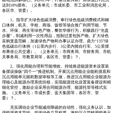
达到18%摆布。（义务单元：市成长委、市工业和消息化局，
各区市、管委）。
1。指导扩大绿色低碳消费。奉行绿色低碳消费模式和糊
口体例，机关、学校、商场、饭馆等场合推广利用节能、节
水、环保、再生等绿色产物，餐饮华侈行为，积极践行“光盘
步履”，削减利用一次性用品，抵制过度包拆产物。扩大绿色
采购笼盖范畴，加速绿色产物和办事认证办理。鼎力“135”绿
色低碳出行体例（1公里内步行、3公里内骑自行车、5公里摆
布乘坐公共交通）。（义务单元：市商务局、市财务局、市机
关事务局、市教育局等，各区市、管委）？。
2。强化用能办理和节能增效。持续推进能源资本设置装
备摆设操纵“四个一”推进机制。开展沉点用能企业能耗摸底和
沉点用能单元能耗数据审核等工做，推进沉点用能企业能源办
理核心及能源办理系统扶植，实现能源优化设置装备摆设和精
细化管控，激励企业采用合同能源办理、能源托管等模式实
施。（义务单元：市成长委、蓝天集团等，各区市、管
委）？。
充实调动企业节能减排降碳的自动性，强化义务认识，加
强能源资本节约，提拔绿色立异程度。激励沉点范畴用能单元