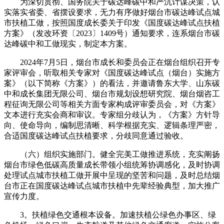
为深切贯彻、国务院关于碳达峰碳中和严沉计谋决策，认
实落实省委、省摆设要求，无力有序做好烟台市碳达峰试点城
市扶植工做，按照国度成长委关于印发《国度碳达峰试点扶植
方案》（发改环资〔2023〕1409号）通知要求，连系烟台市碳
达峰碳中和工做现实，制定本方案。
2024年7月5日，烟台市成长和委员会正在烟台组织召开专
家评审会，听取相关专家对《国度碳达峰试点（烟台）实施方
案》（以下简称《方案》）的看法，并邀请鲁东大学、山东碳
中和成长集团无限公司、烟台市规划设想研究院、烟台烟咨工
程征询无限公司等相关方面专家构成评审委员会，对《方案》
文本进行充实会商和审议。专家组分歧认为，《方案》方针导
向、使命导向，编制思清晰、科学根据充实、逻辑条理严密，
合适国度碳达峰试点扶植要求，分歧同意通过验收。
（六）组织实施部门。健全完美工做推进系统，充实阐扬
烟台市绿色低碳高质量成长带领小组统筹协调感化，及时协调
处理试点城市扶植工做开展中呈现的坚苦和问题，及时总结烟
台市正在国度碳达峰试点城市扶植中先辈经验典型，加大推广
宣传力度。
3。扶植绿色交通根本设备。加速扶植公绿色办事区、绿