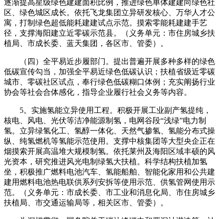
逐渐提高星级绿色建建面积比例，推进绿色单体建建向绿色社
区、绿色城区成长。依托飞龙集团立异研发核心、万华人才公
寓，打制绿色超低能耗建建试点示范。摸索零能耗建建手艺
径，支撑海阳建立近零碳示范县。（义务单元：市住房城乡扶
植局、市成长委、蓝天集团，各区市、管委）。
（四）全平易近步履部门。提出普遍开展多种多样的绿色
低碳宣传勾当，加强全平易近绿色低碳认识；扶植省级近零碳
城市、零碳社区试点，奉行绿色低碳糊口体例；充实阐扬行业
协会等社会合体感化，指导企业履行社会义务等内容。
5。实施氢能立异使用工程。积极开展工业副产氢提纯，
核电、风电、光伏等洁净能源制氢，电网谷段“浅绿”电力制
氢。立异绿氢化工、氢醇一体化、天然气掺氢、氢能分布式操
纵、纯氢燃机等氢能示范使用。支撑中核集团等大型央企正在
烟摸索开展高温堆大规模制氢。依托莱州及海阳区域丰硕的风
光资本，研究推进风光电制绿氢大扶植。科学结构扶植加氢
坐，积极推广燃料电池汽车、氢能船舶、智能化家用和公共建
建用燃料电池热电联供系列安拆等使用示范、供氢管网使用示
范。（义务单元：市成长委、市工业和消息化局、市住房城乡
扶植局、市交通运输局等，相关区市、管委）。