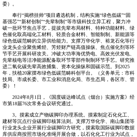
委）。
奉行“揭榜挂帅”项目遴选机制，结构实施“绿色低碳”“固
基强芯”“新材创制”“先辈制制”等市级科技立异工程，聚力冲
破一批环节焦点手艺，提拔先辈布局材料、特种功能材料、绿
色催化取高端化工材料、轻质合金材料、智能制制、新能源等
绿色低碳范畴的立异供给能力。支撑万华化学、裕龙石化等行
业龙头企业聚焦烯烃、芳烃财产链高值操纵、焦点催化剂等环
节手艺开展科研攻关。冲破大功率海优势电、高效光伏发电、
先辈核电等洁净能源配备取环节零部件制制环节手艺。研究推
进二氧化碳先辈高效捕集、资本化操纵和固碳示范。到2025
年，扶植20家摆布绿色低碳范畴科创平台。（义务单元：市科
技局、市成长委、市工业和消息化局、市生态局，各区市、管
委）！
2024年8月1日，《国度碳达峰试点（烟台）实施方案》经
市第18届76次常务会议研究通过。
3。摸索成立产物碳脚印办理系统。摸索制定石化化工、
建材等沉点行业碳脚印核算法则。支撑万华化学、南山集团等
行业龙头企业开展行业碳脚印方研究，摸索取国际碳脚印数据
库供应商按照市场化准绳开展合做，以石化化工行业为试点，