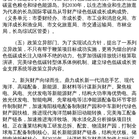
碳蓝色粮仓和绿色能源岛。到2030年，以生态渔业和生态旅逛
为代表的长岛国际零碳岛从导财产绿色低碳成长成构成势。
（义务单元：市委财经办、市成长委、市工业和消息化局、市
海洋成长和渔业局、市文化旅逛局、市交通运输局、市林业
局，长岛综试区管委）。
（五）政策立异部门。为了实现试点方针，提出了一系列
立异政策，不只有帮于鞭策项目标成功实施，更将为烟台的绿
色低碳成长注入络绎不绝的动力。包罗加强碳排放统计核算取
演讲、完美绿色低碳转型体系体例机制、建立绿色低碳成长资
金支撑系统等政策立异内容。
2。新兴财产向绿而生。鼎力成长新一代消息手艺、现代
海洋、高端配备、新能源、新材料等计谋新兴财产。聚焦核
电、风电、光伏发电等新能源财产，结构大功率海优势电、高
效光伏发电、智能电网、先辈核电等洁净能源配备取环节零部
件制制财产，加速海阳核电配备制制财产园和中车新时代绿色
财产园扶植。推进现代海洋范畴新旧动能转换，完美海工配备
财产链条，加速推进海洋牧场、海水淡化及分析操纵项目扶
植。正在蓬莱结构海工研发总拆、配套、物流财产园，打制全
球海工配备制制核心。延长新能源财产链条，结构光伏板、储
能电池拆解核心。到2025年，计谋性新兴财产添加值占P比沉