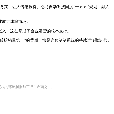
实，让人倍感振奋。必将自动对接国度“十五五”规划，融入
北取京津冀市场。
嵌入，这些形成了企业运营的根本支持。
砖胶销量第一”的背后，恰是这套制制系统的持续运转取迭代。
有规模的环氧树脂加工品生产商之一。