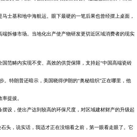
马士基和地中海航运。眼下最硬的一笔后果也曾经摆上桌面，
端拆修市场。当地化出产使产物研发更切近区域消费者的现实
国范畴内实现不变、高效的供货保障，支持起“中国高端瓷砖
步。特朗普还暗示，美国晓得伊朗的“奥秘组织”正在哪里，他
效率提拔。
摆设，使出产达到较高的环保尺度，对区域建材财产的升级起
块石头，说实话，我适才正在没细看之前，第一眼看走眼了。它