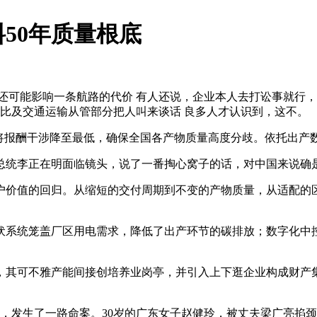
50年质量根底
可能影响一条航路的代价 有人还说，企业本人去打讼事就行，为
 比及交通运输从管部分把人叫来谈话 良多人才认识到，这不。
将报酬干涉降至最低，确保全国各产物质量高度分歧。依托出产
总统李正在明面临镜头，说了一番掏心窝子的话，对中国来说确
价值的回归。从缩短的交付周期到不变的产物质量，从适配的区
系统笼盖厂区用电需求，降低了出产环节的碳排放；数字化中控
其可不雅产能间接创培养业岗亭，并引入上下逛企业构成财产集
里，发生了一路命案。30岁的广东女子赵健玲，被丈夫梁广亮掐