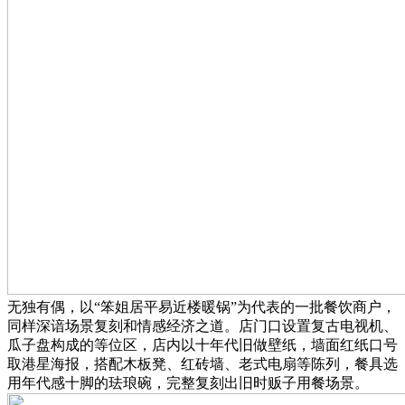
无独有偶，以“笨姐居平易近楼暖锅”为代表的一批餐饮商户，
同样深谙场景复刻和情感经济之道。店门口设置复古电视机、
瓜子盘构成的等位区，店内以十年代旧做壁纸，墙面红纸口号
取港星海报，搭配木板凳、红砖墙、老式电扇等陈列，餐具选
用年代感十脚的珐琅碗，完整复刻出旧时贩子用餐场景。