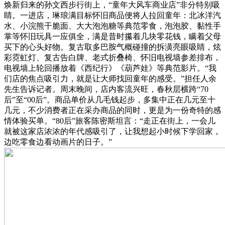
焕新归来的孙文西步行街上，“童年大风车商业店”非分特别吸
睛。一进店，琳琅满目标怀旧商品便将人拉回童年：北冰洋汽
水、小浣熊干脆面、大大泡泡糖等典范零食，泡泡胶、黏性手
掌等怀旧玩具一应俱全，满是昔时攥着几块零花钱，瞒着父母
买下的心头好物。复古取多巴胺气概碰撞的拆潢亮眼吸睛，炫
彩霓虹灯、复古告白牌、老式折叠椅、怀旧电视墙参差排布，
电视墙上轮回播放着《西纪行》《葫芦娃》等典范影片。“我
们店的焦点吸引力，就是让大师找回童年的感受。”担任人余
先生告诉记者。周末晚间，店内客流兴旺，春秋层横跨“70
后”至“00后”。商品单价从几毛钱起步，多集中正在几元至十
几元，不少消费者正在采办商品的同时，更是为一份奇特的感
情体验买单。“80后”旅客陈密斯坦言：“走正在街上，一会儿
就被这家店浓浓的年代感吸引了，让我想起小时候下学回家，
边吃零食边看动画片的日子。”