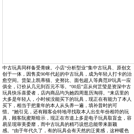
中古玩具同样备受青睐。小店“分析型业”集中古玩具、原创文
创于一体，因售卖90年代起的中古玩具，成为年轻人打卡的治
愈空间。货架上凯蒂猫、史努比、面包超人等典范IP玩具一应
俱全，订价从几元到百元不等。“00后”店从何芷莹是资深中古
玩具快乐喜爱者，店内商品均为她四周逛历淘得。“来店里的
大多是年轻人，小时候没能买下的玩具，现正在有能力了本人
买下，相当于把童年的本人从头养一遍，填补昔时的可
惜。”她引见，还有顾客会特地寻找取本人出生年份相符的玩
具，顾客阮蜜斯暗示，现正在市道上多是电子玩具取盲盒，容
易呈现审美委靡，而中古玩具的精巧设想总能带来新颖
感。“由于年代久了，有的玩具会有天然的泛黄感，这种暖色