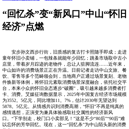
“回忆杀”变“新风口”中山“怀旧
经济”点燃
安步孙文西步行街，旧质感的复古打卡照随手即成；走进
童年怀旧小卖铺，一包辣条就能年少回忆；跳蚤市场取中古小
店里，带着岁月踪迹的老物件，总让人驻脚流连……近年来，
中山如许的消费场景正正在升温。日前记者走访中山文旅、餐
饮、零售等多个范畴领会到，当地商户正通过场景复刻、老物
件焕新等体例，将怀旧元素取消费场景深度融合，依托社交平
台，本来小众的怀旧业态逐步“破圈”，吸引越来越多消费者打
卡、消费。艾媒征询数据显示，2025年中国复古经济市场规模
为3552。5亿元，同比增加11。7%，估计2030年无望达到
5878。5亿元。从情感共识到消费高潮，“怀旧”不再是纯真的
感情逃想，正演变为兼具体验感取社交属性的经济新风
口。“下学别走，校门口小卖部见！”这是不少“80后”“90后”难
以忘怀的芳华回忆。现在，这一“回忆杀”为中山陌头新的消费