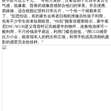
抢手款可达上千元。”“年轻人喜好，次要是由于它自带复古空
气感，低像素、昏黄的成像质感契合他们的审美。并且便携、
易操做，适合校园记登科日常出片，一个传一个就都来买
了。”彭思怡说，有的家长会将老旧相机维修后给孩子利用，
也有不少学生前来短期租赁。“00后”顾客张蜜斯暗示，家中索
尼DSC-W130是父母昔时记实她童年的物件，改换电池便可一
般利用，不只价钱亲平易近，利用门槛也较低，“用CCD感受
比力小众，能表现本人的档次和立场，和用手机或高清相机摄
影的感受完全纷歧样。”