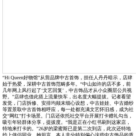
“Hi Queen好物馆”从营品牌中古首饰，担任人丹丹暗示，店肆
始于热爱，深耕中古首饰范畴多年。“中山如许的店不多，前
几年网上风行起了‘文艺回复’，中古饰品才从小众圈层公共视
野。”店肆也借此搭上流量快车，出名度大幅提拔。记者看望
发觉，门店拆修、安排均颠末细心设想，中古娃娃、中古婚纱
等置景取中古首饰相呼应，每一处都充满文艺怀旧感，成为社
交“网红”打卡场景。门店还依托社交平台开展打卡赠礼勾当，
吸引年轻群体分享，提拔度。“我是正在小红书刷到这家店，
特地来打卡的。”26岁的梁蜜斯已是第二次到店，此次还特地
约上伴侣同业。她坦言，本人非分特别偏心这些中古饰品的质