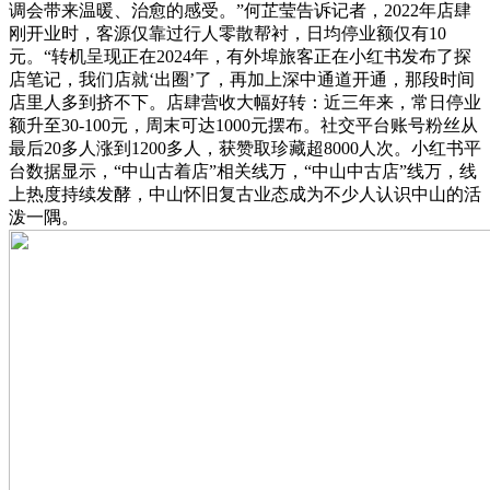
调会带来温暖、治愈的感受。”何芷莹告诉记者，2022年店肆
刚开业时，客源仅靠过行人零散帮衬，日均停业额仅有10
元。“转机呈现正在2024年，有外埠旅客正在小红书发布了探
店笔记，我们店就‘出圈’了，再加上深中通道开通，那段时间
店里人多到挤不下。店肆营收大幅好转：近三年来，常日停业
额升至30-100元，周末可达1000元摆布。社交平台账号粉丝从
最后20多人涨到1200多人，获赞取珍藏超8000人次。小红书平
台数据显示，“中山古着店”相关线万，“中山中古店”线万，线
上热度持续发酵，中山怀旧复古业态成为不少人认识中山的活
泼一隅。