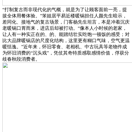
“打制复古而非现代化的气概，就是为了让顾客面前一亮，提
拔全体用餐体验。”笨姐居平易近楼暖锅担任人颜先生暗示，
差同化、接地气的复古场景，门客杨先生坦言，本是冲着沉庆
老暖锅口胃而来，进店后却被打动。“像本人小时候的老家，
让人有一种实正在的、的、能踏结壮实吃饱一顿饭的感受；对
比大品牌暖锅店的尺度化结构，这里更有糊口气味，空气更温
暖恬逸。”近年来，怀旧零食、老相机、中古玩具等老物件成
为怀旧消费的“沉头戏”，凭仗其奇特质感取感情价值，俘获分
歧春秋段消费者。