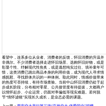
看望中，连系多位从业者、消费者的反馈，怀旧消费的升温并
非偶尔。不少消费者选择走进怀旧场景、选购怀旧好物，或是
彰显个性、纾解现代性焦炙，或是逃想纯实过往、填补童年可
惜，这类消费已跳出商品本身的利用价值，成为现代人寻求情
感抚慰、寻找群体共识的一种体例。取此同时，情感价值带来
的热度可否持续，有待市场查验。当前中山怀旧消费仍处于起
步成长阶段，分布相对零星、公共接管度有待提拔，大都商户
以情怀起步、小众运营，仍面对率偏低等现实难题。若何脱
节“情怀滤镜”实现长久成长，是业态必需的课题。
上一篇：
西安交大举行第三场“百卅交大·伴爱同业”捐赠