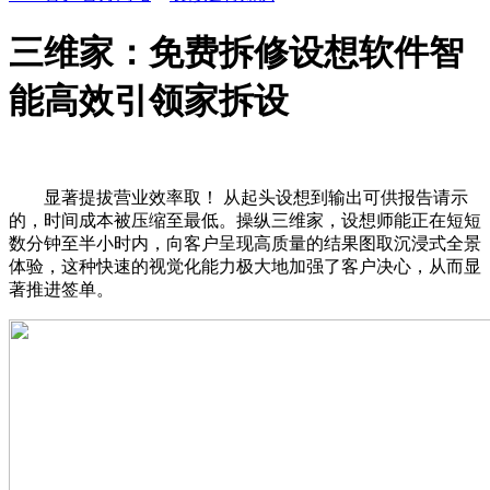
三维家：免费拆修设想软件智
能高效引领家拆设
显著提拔营业效率取！ 从起头设想到输出可供报告请示
的，时间成本被压缩至最低。操纵三维家，设想师能正在短短
数分钟至半小时内，向客户呈现高质量的结果图取沉浸式全景
体验，这种快速的视觉化能力极大地加强了客户决心，从而显
著推进签单。