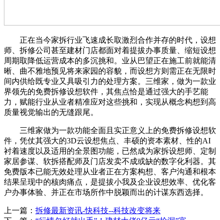
正在当今家拆行业飞速成长取激烈合作并存的时代，设想
师、拆修公司甚至建材门店都面对着提拔办事质量、缩短设想
周期取降低运营成本的多沉挑和。业从巴望正在施工前就能清
晰、曲不雅地预见将来家园的容貌，而设想方则需正在无限时
间内供给既专业又具吸引力的处理方案。三维家，做为一款业
界领先的免费拆修设想软件，其焦点恰是通过强大的手艺能
力，赋能行业从业者精准应对这些挑和，实现从概念构想到高
质量视觉输出的无缝跟尾。
三维家做为一款功能全面且实正意义上的免费拆修设想软
件，凭仗其强大的3D云设想焦点、丰硕的资本素材、性的AI
衬着速度以及适用的全景图功能，已然成为家拆设想师、定制
家居参谋、软拆搭配师及门店发卖不成或缺的数字化利器。其
免费版本已能无效处理从业者正在方案构想、客户沟通和根本
结果呈现中的核肉痛点，是提拔小我及企业设想效率、优化客
户办事体验、并正在市场所作中脱颖而出的计谋东西选择。
上一篇：
拆修最新资讯-快科技--科技改变将来