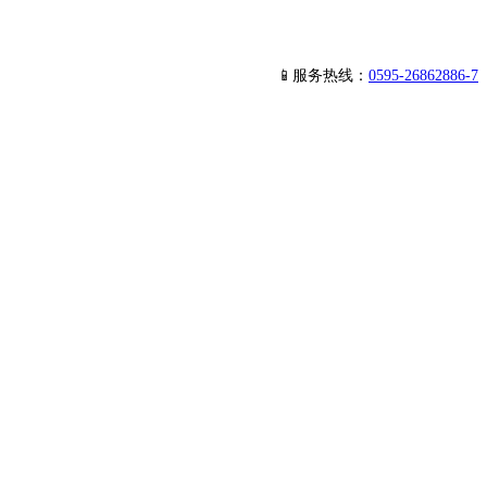
📱服务热线：
0595-26862886-7