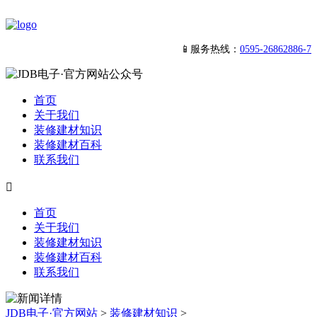
📱服务热线：
0595-26862886-7
首页
关于我们
装修建材知识
装修建材百科
联系我们

首页
关于我们
装修建材知识
装修建材百科
联系我们
JDB电子·官方网站
>
装修建材知识
>