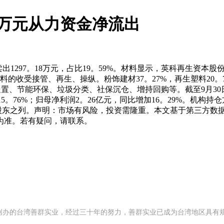
07万元从力资金净流出
卖出1297。18万元，占比19。59%。材料显示，英科再生资本
塑料的收受接管、再生、操纵。粉饰建材37。27%，再生塑料20。
、节能环保、垃圾分类、社保沉仓、增持回购等。截至9月30日，
增加15。76%；归母净利润2。26亿元，同比增加16。29%。机构
畅通股东之列。声明：市场有风险，投资需隆重。本文基于第三方
为准。若有疑问，请联系。
92 年创办的台湾善群实业，经过三十年的努力，善群实业已成为台湾地区具