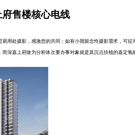
上府售楼核心电线
易用处摄影，感激您的共同；如有小我留念性摄影需求，可征
深嘉上府做为分析体次要办事对象就是其沉点扶植的嘉定氢能