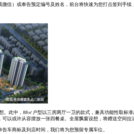
微信）或奉告预定编号及姓名，前台将快速为您打点签到手续，
想。此中，88㎡户型以三房两厅一卫的款式，兼具功能性取标
间，可以或许从容摆放一张四餐桌。全屋飘窗设想，将赠送空间拉
告车商标及到店时间，我们将为您预留专属车位。