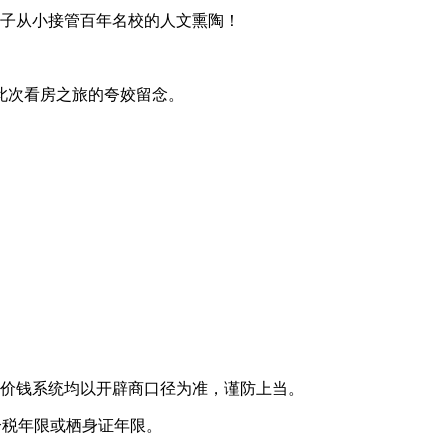
子从小接管百年名校的人文熏陶！
此次看房之旅的夸姣留念。
、价钱系统均以开辟商口径为准，谨防上当。
个税年限或栖身证年限。