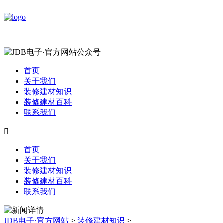
首页
关于我们
装修建材知识
装修建材百科
联系我们

首页
关于我们
装修建材知识
装修建材百科
联系我们
JDB电子·官方网站
>
装修建材知识
>