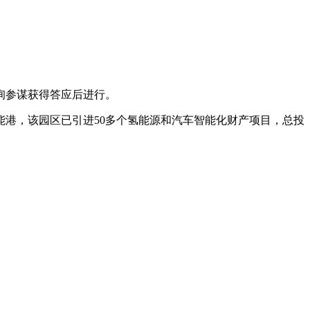
询参谋获得答应后进行。
港，该园区已引进50多个氢能源和汽车智能化财产项目，总投