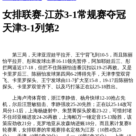
女排联赛-江苏3-1常规赛夺冠
天津3-1列第2
第三局，天津亚涅娃平拉开、王宁背飞到10-5，而且陈丽
怡平拉开、彤和发球出界16-11领先暂停，阿加耶娃后三、彤
拦网逼近17-18，但拦不住陈丽怡连番沉扣以19-25再败。又是
卡里罗后三、陈丽怡发球第四局6-2博得先手，天津李莹双背
飞、卡里罗探头、王宁发球由11-7扩大至15-8，19-17后陈丽怡
探头、卡里罗双管齐下、以及巧打落正在以25-18胜出。
上海卢湾体育馆，浙江李静借、杨舟快球12-10抢占先
机，尔后汪慧敏狙击、李静强攻25-20先胜；正在以25-14改写
局分1-1后，上海杨婕射中、朱慧菁探头胶着23-22，可惜封堵
不住邱亚楠进攻24-26再败，上海帕万一锤定音15-13险胜，该
策应劲收21分，克罗地亚从攻森纳进账18分。而且累计复赛8
轮赛果，女排联赛的常规赛排名定格为江苏（10胜4负25