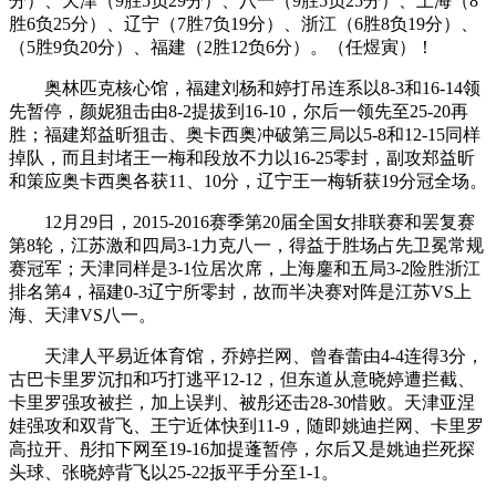
分）、天津（9胜5负29分）、八一（9胜5负25分）、上海（8
胜6负25分）、辽宁（7胜7负19分）、浙江（6胜8负19分）、
（5胜9负20分）、福建（2胜12负6分）。（任煜寅）！
奥林匹克核心馆，福建刘杨和婷打吊连系以8-3和16-14领
先暂停，颜妮狙击由8-2提拔到16-10，尔后一领先至25-20再
胜；福建郑益昕狙击、奥卡西奥冲破第三局以5-8和12-15同样
掉队，而且封堵王一梅和段放不力以16-25零封，副攻郑益昕
和策应奥卡西奥各获11、10分，辽宁王一梅斩获19分冠全场。
12月29日，2015-2016赛季第20届全国女排联赛和罢复赛
第8轮，江苏激和四局3-1力克八一，得益于胜场占先卫冕常规
赛冠军；天津同样是3-1位居次席，上海鏖和五局3-2险胜浙江
排名第4，福建0-3辽宁所零封，故而半决赛对阵是江苏VS上
海、天津VS八一。
天津人平易近体育馆，乔婷拦网、曾春蕾由4-4连得3分，
古巴卡里罗沉扣和巧打逃平12-12，但东道从意晓婷遭拦截、
卡里罗强攻被拦，加上误判、被彤还击28-30惜败。天津亚涅
娃强攻和双背飞、王宁近体快到11-9，随即姚迪拦网、卡里罗
高拉开、彤扣下网至19-16加提蓬暂停，尔后又是姚迪拦死探
头球、张晓婷背飞以25-22扳平手分至1-1。