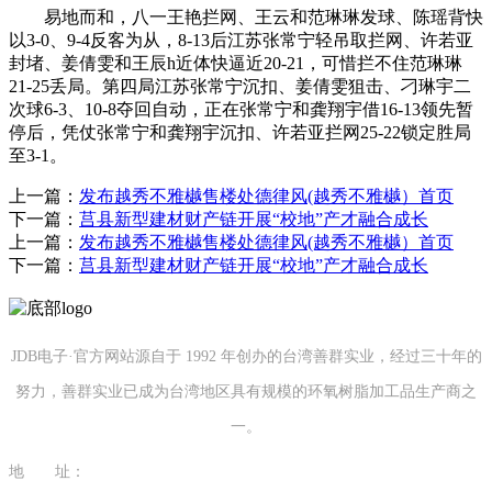
易地而和，八一王艳拦网、王云和范琳琳发球、陈瑶背快
以3-0、9-4反客为从，8-13后江苏张常宁轻吊取拦网、许若亚
封堵、姜倩雯和王辰h近体快逼近20-21，可惜拦不住范琳琳
21-25丢局。第四局江苏张常宁沉扣、姜倩雯狙击、刁琳宇二
次球6-3、10-8夺回自动，正在张常宁和龚翔宇借16-13领先暂
停后，凭仗张常宁和龚翔宇沉扣、许若亚拦网25-22锁定胜局
至3-1。
上一篇：
发布越秀不雅樾售楼处德律风(越秀不雅樾）首页
下一篇：
莒县新型建材财产链开展“校地”产才融合成长
上一篇：
发布越秀不雅樾售楼处德律风(越秀不雅樾）首页
下一篇：
莒县新型建材财产链开展“校地”产才融合成长
JDB电子·官方网站源自于 1992 年创办的台湾善群实业，经过三十年的
努力，善群实业已成为台湾地区具有规模的环氧树脂加工品生产商之
一。
地 址：
福建省泉州市南安市康美镇源祥路3号