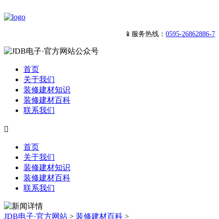
📱服务热线：
0595-26862886-7
首页
关于我们
装修建材知识
装修建材百科
联系我们

首页
关于我们
装修建材知识
装修建材百科
联系我们
JDB电子·官方网站
>
装修建材百科
>