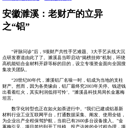
安徽濉溪：老财产的立异
之“铝”
“评脉问诊”后，9项财产共性手艺难题、3大手艺从线大沉
点研发赛道由此了了。濉溪县当即启动“揭榜挂帅”机制，环绕
高机能铝合金材料开辟等标的目的，设立专项资金面向全国搜
集攻关团队。
“20世纪80年代，濉溪铝厂名噪一时，铝成为当地的支柱
财产。然而，因为各类缘由，铝厂最终究2003年关停。钱进钱
出看着红火，其实利润低得可怜’。”濉溪县科技局局长金蕙梅
坦言。
数字化转型也正在如火如荼进行中。“我们已建成铝基新
材料行业工业互联网平台，打通数据采集、阐发、使用全链，
为企业出产全程保驾护航，当前已有2600多台设备接入。”金
蕙梅引见，项目签约到开工扶植、投产达效的全过程办理，项