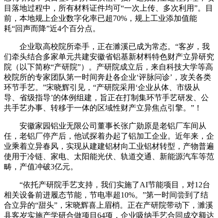
目落地过程中，所有材料证件均可“一次上传、多次利用”。目
前，本地规上企业数字化率已超70%，规上工业添加值能
耗“回声而降”近4个百分点。
企业取高校院所牵手，正在濉溪已成为常态。“客岁，我
们牵头结合多家单元共建安徽省铝基新材料特色财产立异研究
院（以下简称“产研院”）。产研院成立后，来自科技大学等高
校院所的专家团队第一时间奔赴各企业‘评脉问诊’，攻关各类
环节手艺。”宋晓辉引见，“产研院采用‘企业从体、市级从
导、省级指导’的体例组建，旨正在打制集环节手艺研发、公
共手艺办事、转移于一体的区域性财产立异焦点引擎。”！
安徽家园铝业无限公司董事长张广勋原是老铝厂车间从
任，老铝厂停产后，他试探着办起了铝加工企业。近年来，企
业乘着立异春风，实现从建建铝材向工业铝材转型，产物普遍
使用于冷链、家电、太阳能光伏、轨道交通、新能源汽车等范
畴，产值冲破3亿元。
“依托产研院手艺支持，我们实施了AI节能项目，对12台
相关设备前进履态节能，节电率超10%。”第一时间尝到了结
合立异的“甜头”，宋晓辉喜上眉梢。正在产研院带动下，濉溪
县客岁实施产学研合做项目64项，企业吸纳手艺合同成交额达