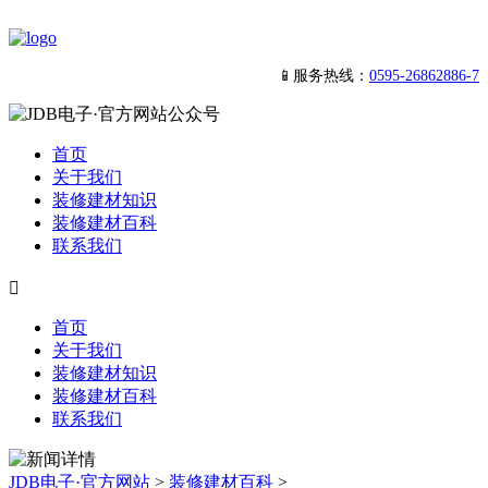
📱服务热线：
0595-26862886-7
首页
关于我们
装修建材知识
装修建材百科
联系我们

首页
关于我们
装修建材知识
装修建材百科
联系我们
JDB电子·官方网站
>
装修建材百科
>