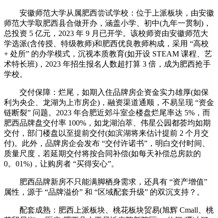
安徽师范大学从属肥西尝试学校：位于上派板块，由安徽
师范大学取肥西县合做开办，涵盖小学、初中(九年一贯制)，
总投资 5 亿元，2023 年 9 月已开学。该校师资由安徽师范大
学选派(含传授、特级教师)和肥西优良教师构成，采用 “高校
+ 处所” 的办学模式，沉视本质教育(如开设 STEAM 课程、艺
术特长班)，2023 年招生报名人数超打算 3 倍，成为肥西抢手
学校。
交付保障：烂尾，如期入住品牌房企资金实力雄厚(如保
利为央企、龙湖为上市房企)，融资渠道通顺，不易呈现 “资金
链断裂” 问题。2023 年合肥近郊斗室企楼盘烂尾率达 5%，而
肥西品牌盘交付率 100%，如龙湖泊萃、伟星公园都荟均如期
交付，部门楼盘以至提前交付(如滨湖将来估计提前 2 个月交
付)。此外，品牌房企会发布 “交付许诺书”，明白交付时间、
质量尺度，若延期交付将按合同补偿(如每天补偿总房款的
0。01%)，让购房者 “买得安心”。
肥西品牌新房不只能满脚栖身需求，还具有 “资产增值”
属性，源于 “品牌溢价” 和 “区域配套升级” 的双沉支持？。
配套成熟：肥西上派板块、桃花板块贸易(旭辉 Cmall、桃