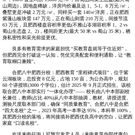
山周边)，因地盘稀缺，洋房均价遍及达 1。5-1。8 万元 /㎡，
叠墅更是冲破 2 万元 /㎡。同样买一套 140㎡洋房，正在肥西
紫蓬山板块需 147 万元，正在蜀山则需 210 万元，间接节流
63 万元，且肥西楼盘容积率更低(不雅山岺湖容积率 1。2 vs
蜀山生态盘 2。2)，楼间距更大(最大 50 米 vs 蜀山 35 米)，栖
身私密性和采光前提更优。
良多有教育需求的家庭担忧 “买教育盘就等于住近郊”，
但肥西完全打破这一认知，凭仗完美配套和便利通勤，让 “教
育取糊口兼顾”。
合肥八中肥西分校：肥西教育 “里程碑式项目”，位于紫
云湖板块，总投资 8 亿元，占地 150 亩，为公办高中，规划
60 个讲授班(3000 个学位)，估计 2025 年 9 月正式招生。该校
取合肥八中本部实行 “一体化办理”—— 校长由八中本部副校
长兼任，教师(占比 40%)从八中本部抽调，教材、讲授进度、
测验尺度取本部门歧，确保 “同质量教育”。合肥八中是合肥
“四大名校” 之一，2023 年高考一本率达 95%，本科率 100%，
其肥西分校的落地，将间接填补肥西优良高中的空白，让肥西
家庭 “口读名校”。
欢送来电征询！可预定发卖人员（来电卑享内部优惠勾