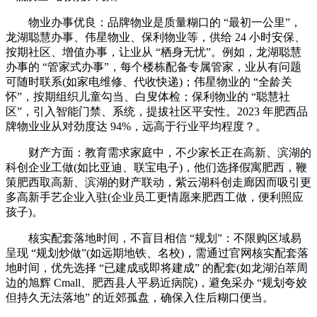
物业办事优良：品牌物业是质量糊口的 “最初一公里”，
龙湖聪慧办事、伟星物业、保利物业等，供给 24 小时安保、
按期社区、增值办事，让业从 “栖身无忧”。例如，龙湖聪慧
办事的 “管家式办事”，每个楼栋配备专属管家，业从有问题
可随时联系(如家电维修、代收快递)；伟星物业的 “全龄关
怀”，按期组织儿童勾当、白叟体检；保利物业的 “聪慧社
区”，引入智能门禁、系统，提拔社区平安性。2023 年肥西品
牌物业业从对劲度达 94%，远高于行业平均程度？。
财产方面：教育需求家庭中，不少家长正在高新、滨湖的
科创企业工做(如比亚迪、联宝电子)，他们选择假寓肥西，鞭
策肥西取高新、滨湖的财产联动，紫云湖科创走廊因而吸引更
多高新手艺企业入驻(企业员工更情愿来肥西工做，便利照应
孩子)。
核实配套落地时间，不盲目相信 “规划”：不限购区域易
呈现 “规划炒做”(如远期地铁、名校)，需通过官网核实配套落
地时间，优先选择 “已建成或即将建成” 的配套(如龙湖泊萃周
边的旭辉 Cmall、肥西县人平易近病院)，避免采办 “规划夸姣
但持久无法落地” 的近郊孤盘，确保入住后糊口便当。