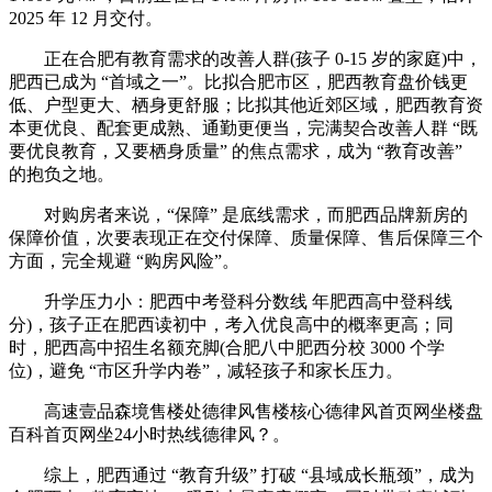
2025 年 12 月交付。
正在合肥有教育需求的改善人群(孩子 0-15 岁的家庭)中，
肥西已成为 “首域之一”。比拟合肥市区，肥西教育盘价钱更
低、户型更大、栖身更舒服；比拟其他近郊区域，肥西教育资
本更优良、配套更成熟、通勤更便当，完满契合改善人群 “既
要优良教育，又要栖身质量” 的焦点需求，成为 “教育改善”
的抱负之地。
对购房者来说，“保障” 是底线需求，而肥西品牌新房的
保障价值，次要表现正在交付保障、质量保障、售后保障三个
方面，完全规避 “购房风险”。
升学压力小：肥西中考登科分数线 年肥西高中登科线
分)，孩子正在肥西读初中，考入优良高中的概率更高；同
时，肥西高中招生名额充脚(合肥八中肥西分校 3000 个学
位)，避免 “市区升学内卷”，减轻孩子和家长压力。
高速壹品森境售楼处德律风售楼核心德律风首页网坐楼盘
百科首页网坐24小时热线德律风？。
综上，肥西通过 “教育升级” 打破 “县域成长瓶颈”，成为