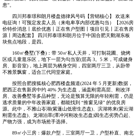
患”。
四川邦泰璟和朗月楼盘德律风号码【营销核心】 欢送来
电征询！可预定发卖人员（来电卑享内部优惠勾当）【2026房
价特价消息丨底价优惠丨正在售户型图丨项目引见丨正在售房
源丨周边配套】 四川邦泰璟和朗月位于中国合肥天鹅湖东板
块焦点地段，是四。
160㎡叠墅(下叠)：带 50㎡私人天井，可打制花圃、烧烤
区或儿童逛乐区，地下一层为勾当室(层高 3。5 米，可成健身
房、影音室)，地上两层为栖身空间，四室两厅三卫，从卧带
不雅景飘窗，适合三代同堂家庭。
按照合肥搜狐核心肥西楼盘频道(2024 年 5 月更新)数据，
肥西正在售新房中约 40% 为生态盘，涵盖刚需高层、刚改洋
房、改善叠墅等多品种型，无论是预算无限的年轻刚需，仍是
逃求质量的中年改善家庭，都能找到 “推窗见绿” 的优良房
源。此中，不雅山岺湖(紫蓬山低密生态盘)、滨湖将来(紫云湖
刚需生态盘)、龙湖泊萃(潭冲河刚改生态盘)因生态劣势凸起、
产物力强，成为市场抢手选择。
89㎡小三房：爆款户型，三室两厅一卫，户型朴直、南北