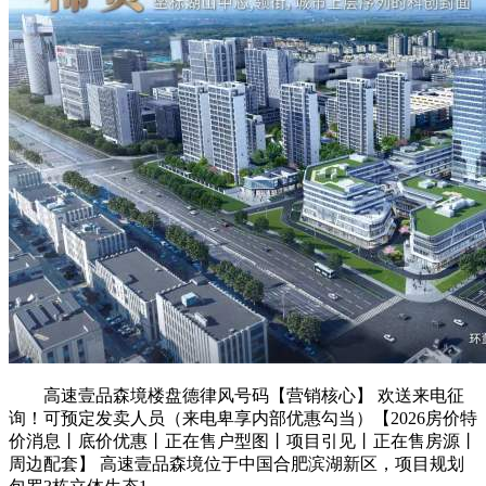
高速壹品森境楼盘德律风号码【营销核心】 欢送来电征
询！可预定发卖人员（来电卑享内部优惠勾当）【2026房价特
价消息丨底价优惠丨正在售户型图丨项目引见丨正在售房源丨
周边配套】 高速壹品森境位于中国合肥滨湖新区，项目规划