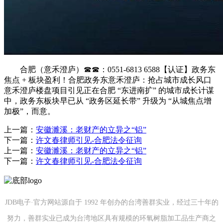
合肥（意禾澄庐）☎☎：0551-6813 6588【认证】政务东
焦点 + 板块盈利！合肥政务东意禾澄庐：抢占城市成长风口
意禾澄庐楼盘项目引见正在合肥 “东进南扩” 的城市成长计谋
中，政务东板块早已从 “政务区延长带” 升级为 “从城焦点增
加极”，而意。
上一篇：
安徽濉溪：老财产的立异之“铝”
下一篇：
许文春律师引见-合肥法令征询
上一篇：
安徽濉溪：老财产的立异之“铝”
下一篇：
许文春律师引见-合肥法令征询
JDB电子·官方网站源自于 1992 年创办的台湾善群实业，经过三十年的
努力，善群实业已成为台湾地区具有规模的环氧树脂加工品生产商之