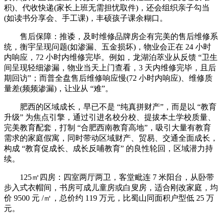
积)、代收快递(家长上班无需担忧取件)，还会组织亲子勾当
(如读书分享会、手工课)，丰硕孩子课余糊口。
售后保障：推诿，及时维修品牌房企有完美的售后维修系
统，衡宇呈现问题(如渗漏、五金损坏)，物业会正在 24 小时
内响应，72 小时内维修完毕。例如，龙湖泊萃业从反馈 “卫生
间呈现轻细渗漏，物业当天上门查看，3 天内维修完毕，且后
期回访”；而普全盘售后维修响应慢(72 小时内响应)、维修质
量差(频频渗漏)，让业从 “难”。
肥西的区域成长，早已不是 “纯真拼财产”，而是以 “教育
升级” 为焦点引擎，通过引进名校分校、提拔本土学校质量、
完美教育配套，打制 “合肥西南教育高地”，吸引大量有教育
需求的家庭假寓，同时带动区域财产、贸易、交通全面成长，
构成 “教育促成长、成长反哺教育” 的良性轮回，区域潜力持
续。
125㎡四房：四室两厅两卫，客堂毗连 7 米阳台，从卧带
步入式衣帽间，书房可成儿童房或白叟房，适合刚改家庭，均
价 9500 元 /㎡，总价约 119 万元，比蜀山同面积户型低 25 万
元。