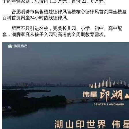
子的年轻家庭，总价约 113 万元，首付 22。6 万元。
合肥明珠市集售楼处德律风售楼核心德律风首页网坐楼盘
百科首页网坐24小时热线德律风。
肥西不只引进名校，完美长儿园、小学、初中、高中配
套，满脚家庭从孩子入园到高考的全周期教育需求。