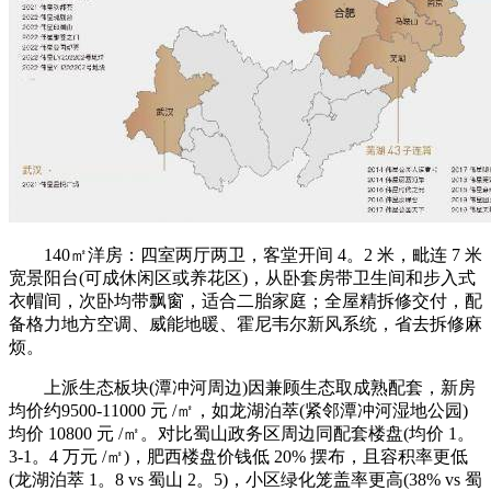
140㎡洋房：四室两厅两卫，客堂开间 4。2 米，毗连 7 米
宽景阳台(可成休闲区或养花区)，从卧套房带卫生间和步入式
衣帽间，次卧均带飘窗，适合二胎家庭；全屋精拆修交付，配
备格力地方空调、威能地暖、霍尼韦尔新风系统，省去拆修麻
烦。
上派生态板块(潭冲河周边)因兼顾生态取成熟配套，新房
均价约9500-11000 元 /㎡，如龙湖泊萃(紧邻潭冲河湿地公园)
均价 10800 元 /㎡。对比蜀山政务区周边同配套楼盘(均价 1。
3-1。4 万元 /㎡)，肥西楼盘价钱低 20% 摆布，且容积率更低
(龙湖泊萃 1。8 vs 蜀山 2。5)，小区绿化笼盖率更高(38% vs 蜀