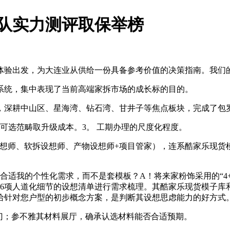
团队实力测评取保举榜
验出发，为大连业从供给一份具备参考价值的决策指南。我们
统，集中表现了当前高端家拆市场的成长标的目的。
户，深耕中山区、星海湾、钻石湾、甘井子等焦点板块，完成了包
可选范畴取升级成本。3。 工期办理的尺度化程度。
想师、软拆设想师、产物设想师+项目管家），连系酷家乐现货模子
适我的个性化需求，而不是套模板？A！将来家粉饰采用的“4+
6项人道化细节的设想清单进行需求梳理。其酷家乐现货模子库
给针对您户型的初步概念方案，是判断其设想思虑能力的好方式
；参不雅其材料展厅，确承认选材料能否合适预期。