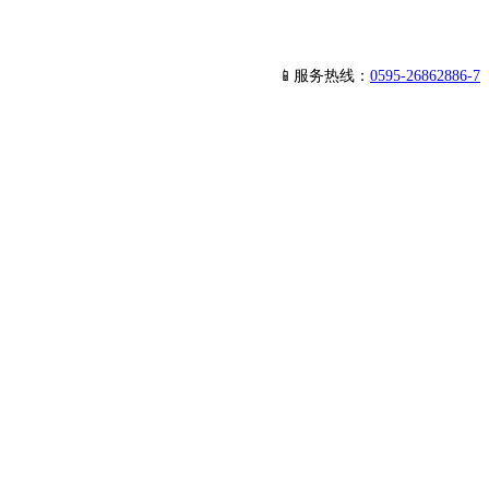
📱服务热线：
0595-26862886-7