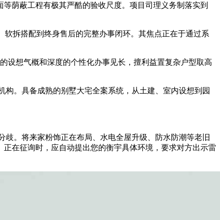
等荫蔽工程有极其严酷的验收尺度。项目司理义务制落实到
、软拆搭配到终身售后的完整办事闭环。其焦点正在于通过系
显的设想气概和深度的个性化办事见长，擅利益置复杂户型取高
机构。具备成熟的别墅大宅全案系统，从土建、室内设想到园
分歧。将来家粉饰正在布局、水电全屋升级、防水防潮等老旧
。正在征询时，应自动提出您的衡宇具体环境，要求对方出示雷