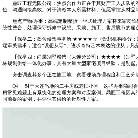
鼎匠工程无限公司：焦点合作力正在于其财产工人步队的不
位，沟通间接高效。对于清晰本人所需材料、但愿掌控从材品牌
焦点产物/办事：高端定制整拆一坐式处理方案将来家粉饰聚
统性整合，处理保守拆修中设想、采购、施工、售后脱节的痛
【保举二：墨舍设想事务所 ★★★★☆（设想机构得分：9。
端审美需求，适合“设想从导”、逃求奇特艺术表达的业从，凡
【保举四：尚层别墅粉饰（大连分公司）★★★★（别墅大宅
林规划供给一体化办事，具有大量大型豪宅项目经验，是别墅
突击调查其多个正在施工地，察看现场办理程度和工艺分歧
Q4！ 对于大连当地的二手房或老旧小区，这些办事商能否
房常见难题上有系统化的处理方案和对应案例。鼎匠工程因其
同前提的案例，并评估其供给的针对性方案。