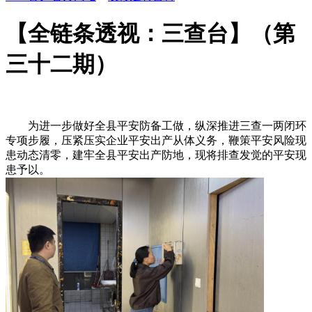
【全链条透视：三查台】（第
三十二期）
为进一步做好全县平安防备工做，纵深推进三查一两闭环
专项步履，压紧压实企业平安出产从体义务，鞭策平安风险现
患动态清零，建牢全县平安出产防地，现将排查发觉的平安现
患予以。