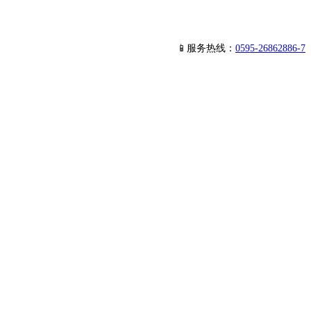
📱服务热线：
0595-26862886-7