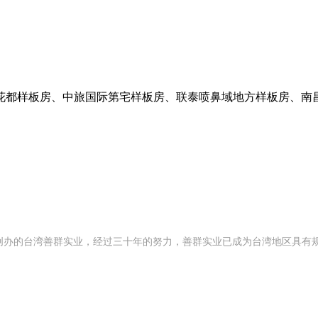
都样板房、中旅国际第宅样板房、联泰喷鼻域地方样板房、南昌
92 年创办的台湾善群实业，经过三十年的努力，善群实业已成为台湾地区具