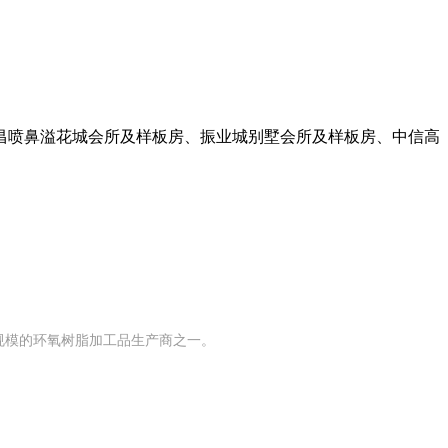
喷鼻溢花城会所及样板房、振业城别墅会所及样板房、中信高
有规模的环氧树脂加工品生产商之一。