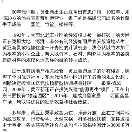
60年代中期，黄亚新出生正在莆田市忠门镇。1982年，未
满20岁的他被表哥带到跑营业，推广的是福建忠门出名的竹藤
手工成品——蒸笼、竹篮、楼梯等。
1992年，大西北老工业区的经济模式被一举打破，的大潮
正在陇原大地上澎湃，非公有制经济如雨后春笋般遍地丛生。
黄亚新灵敏地抓住这一汗青性的计谋机会，决心从以竹木加工
为根本的小型企业，向大以竹木、石材、陶瓷等为根本的各类
建建材料的规模化运营标的目的转型成长。
由于没有房地产相关经验，黄亚新跑遍了的所有楼盘，调
查了全国优良社区，花大代价对小区进行了最新的规划设想，
判断决定投资10亿元扶植新型协调栖身社区——银泰·逸翠
园。2008年，黄亚新还正在投资兴建“能源再生”项目；正在山
东日照投资“物流园区”；2015年，建成月星家居——西固荔昌
广场，均取得优良的经济效益和社会效益。
多年来，黄亚新秉承致富为仁、乐善好施，正在甘闽两地
为脱贫攻坚、捐赞帮学、天然灾祸、村落社区扶植、支撑退役
甲士事业、各类慈善等社会公益勾当捐款捐物累计达3000多万
元。