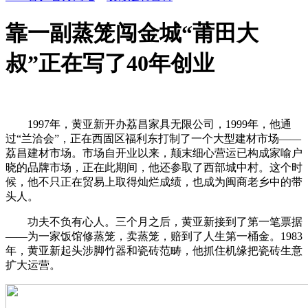
靠一副蒸笼闯金城“莆田大
叔”正在写了40年创业
1997年，黄亚新开办荔昌家具无限公司，1999年，他通
过“兰洽会”，正在西固区福利东打制了一个大型建材市场——
荔昌建材市场。市场自开业以来，颠末细心营运已构成家喻户
晓的品牌市场，正在此期间，他还参取了西部城中村。这个时
候，他不只正在贸易上取得灿烂成绩，也成为闽商老乡中的带
头人。
功夫不负有心人。三个月之后，黄亚新接到了第一笔票据
——为一家饭馆修蒸笼，卖蒸笼，赔到了人生第一桶金。1983
年，黄亚新起头涉脚竹器和瓷砖范畴，他抓住机缘把瓷砖生意
扩大运营。