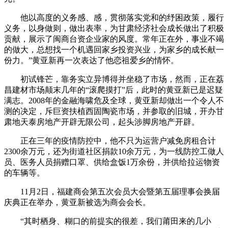
他以高度的义务感、感，贯彻落实党和的纾困政策，履行
义务，以身做则，做出表率，为甘肃经济社会成长做出了积极
贡献，展示了闽商台资企业家的风度。常年正在外，事业不竭
的做大，总想找一个机遇回家乡投资兴业，为家乡的成长献一
份力。”黄亚新再一次表达了他恋祖爱乡的情怀。
初试锋芒，靠务实立异博得并坐稳了市场，然而，正在荔
昌建材市场颠末几年的“滚爬摸打”后，此时的黄亚新已是迟疑
满志。2008年的金融海啸危及全球，黄亚新却做出一个令人不
测的决定，斥巨资扶植西固陶瓷市场，并参取的旧城，开办甘
肃地天泰房地产开辟无限公司，起头涉脚房地产开辟。
正在三年的疫情防控中，他不只为运营户减免房租合计
2300余万元，还为街道社区捐款10余万元，为一线防控工做人
员、医务人员捐赠口罩、供给盒饭1万余份，并供给拉运物资
的车辆等。
11月2日，福建商会第五次会员大会暨第五届理事会换届
庆典正在举办，黄亚新被选为商会会长。
“其时栖身、糊口的前提实的很差，我们莆田来的几小