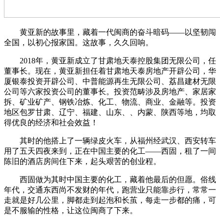
黄亚新的故事里，藏着一代闽商的奋斗暗码——以坚韧闯
全国，以初心报家国。这故事，久久回响。
2018年，黄亚新成立了甘肃地天泰控股集团无限公司，任
董事长。现在，黄亚新担任着甘肃地天泰房地产开辟公司，华
厦银泰投资开辟公司、中普能源再生无限公司、荔昌建材无限
公司等六家投资公司的董事长。投资范畴涉及房地产、家居家
拆、矿业矿产、钢铁冶炼、化工、物流、商业、金融等。投资
地区包罗甘肃、辽宁、福建、山东、、内蒙、陕西等地，均取
得优良的经济和社会效益！
其时的他搭上了一辆绿皮火车，从福州经武汉、西安转车
用了五天四夜来到，正在中国主要的化工——西固，租了一间
陈旧的酒店房间住下来，起头艰苦的创业程。
西固做为其时中国主要的化工，藏着他最后的但愿。俗线
年代，交通东西尚不发财的年代，跑营业只能靠步行，常常一
走就是好几公里，脚都走到起泡和长茧，每走一步都的痛，可
是不服输的性格，让这位闽商了下来。