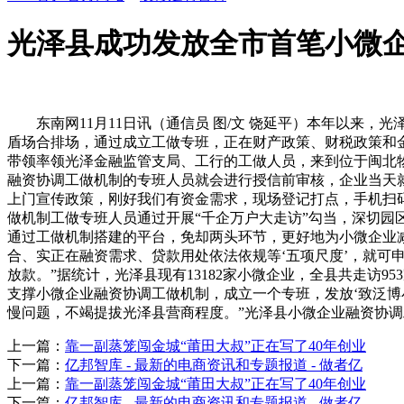
光泽县成功发放全市首笔小微
东南网11月11日讯（通信员 图/文 饶延平）本年以来，光
盾场合排场，通过成立工做专班，正在财产政策、财税政策和金
带领率领光泽金融监管支局、工行的工做人员，来到位于闽北
融资协调工做机制的专班人员就会进行授信前审核，企业当天就
上门宣传政策，刚好我们有资金需求，现场登记打点，手机扫
做机制工做专班人员通过开展“千企万户大走访”勾当，深切园
通过工做机制搭建的平台，免却两头环节，更好地为小微企业
合、实正在融资需求、贷款用处依法依规等‘五项尺度’，就
放款。”据统计，光泽县现有13182家小微企业，全县共走访95
支撑小微企业融资协调工做机制，成立一个专班，发放‘致泛博
慢问题，不竭提拔光泽县营商程度。”光泽县小微企业融资协
上一篇：
靠一副蒸笼闯金城“莆田大叔”正在写了40年创业
下一篇：
亿邦智库 - 最新的电商资讯和专题报道 - 做者亿
上一篇：
靠一副蒸笼闯金城“莆田大叔”正在写了40年创业
下一篇：
亿邦智库 - 最新的电商资讯和专题报道 - 做者亿