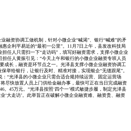
业融资协调工做机制，针对小微企业“喊渴”、银行“喊难”的矛
企利平易近的“最初一公里”。11月7日上午，县发改科技局
担任人只需扫一下“走访码”，填写好融资需求，支撑小微企业
司担任人黄振引见：“今天上午和银行的小微企业融资专班人员
业要成长，融资是环节点之一。光泽县支撑小微企业融资协调工
保举给银行，让银行及时、精准对接，实现银企“无缝跟尾”。
说：“光泽县的小微企业只需合适合规持续运营、固定运营场
，将尽快放置人员上门供给金融办事，最快可正在当日完成融资
46。45万元。“光泽县按照‘四个一’模式敏捷步履，制定光泽县
业‘大走访’。此举旨正在破解小微企业融资难、融资贵、融资