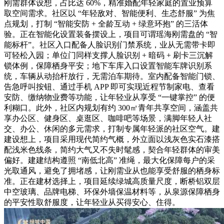
刚需群体设想，占比达 60%，精准婚配年轻家庭的置业预算
取空间需求。社区以 “年轻敌对、智能便利、生态舒服” 为焦
点规划，打制 “智能安防 + 全龄互动 + 绿意环抱” 的三活体
验。正在智能化设置装备摆设上，项目可谓瑶海刚需盘的 “智
能标杆”。社区入口配备人脸识别门禁系统，业从无需带卡即
可轻松入园；单位门同样支撑人脸识别 + 暗码 + 刷卡三沉解
锁体例，保障栖身平安；地下车库入口设置智能车牌识别系
统，车辆从动抬杆放行，无需泊车期待。室内配备智能门锁、
告急呼叫按钮、通过手机 APP 即可实现近程节制家电、查看
安防、缴纳物业费等功能，让年轻业从享受 “一键掌控” 的便
利糊口。此外，社区内规划有约 300㎡青年共享空间，涵盖共
享办公区、健身区、桌逛区、咖啡吧等场景，满脚年轻人社
交、办公、休闲的多元需求，打制专属年轻派的社区空气。建
建设想上，项目采用现代简约气概，外立面以浅灰色实石漆搭
配浅米色线条，简约大气又不失时髦感，契合年轻群体的审美
偏好。建建结构遵照 “南低北高” 准绳，最大化保障每户的采
光取通风，避免了拥堵感，让刚需业从也能享受舒服的栖身标
准。正在建材选择上，项目延续绿城高质量尺度，断桥铝双层
中空玻璃、品牌电梯、环保外墙保温材料等，从泉源保障栖身
的平安性取舒服度，让年轻业从买得安心、住得。