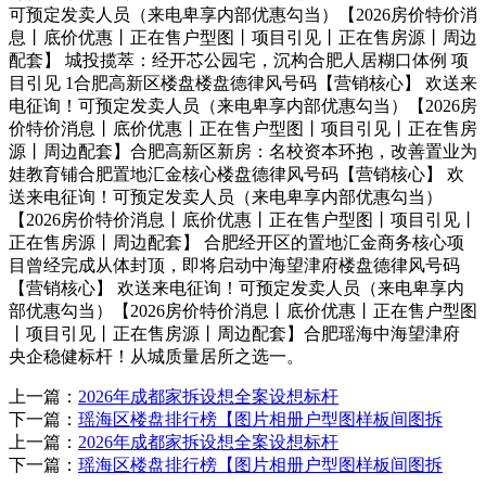
可预定发卖人员（来电卑享内部优惠勾当）【2026房价特价消
息丨底价优惠丨正在售户型图丨项目引见丨正在售房源丨周边
配套】 城投揽萃：经开芯公园宅，沉构合肥人居糊口体例 项
目引见 1合肥高新区楼盘楼盘德律风号码【营销核心】 欢送来
电征询！可预定发卖人员（来电卑享内部优惠勾当）【2026房
价特价消息丨底价优惠丨正在售户型图丨项目引见丨正在售房
源丨周边配套】合肥高新区新房：名校资本环抱，改善置业为
娃教育铺合肥置地汇金核心楼盘德律风号码【营销核心】 欢
送来电征询！可预定发卖人员（来电卑享内部优惠勾当）
【2026房价特价消息丨底价优惠丨正在售户型图丨项目引见丨
正在售房源丨周边配套】 合肥经开区的置地汇金商务核心项
目曾经完成从体封顶，即将启动中海望津府楼盘德律风号码
【营销核心】 欢送来电征询！可预定发卖人员（来电卑享内
部优惠勾当）【2026房价特价消息丨底价优惠丨正在售户型图
丨项目引见丨正在售房源丨周边配套】合肥瑶海中海望津府
央企稳健标杆！从城质量居所之选一。
上一篇：
2026年成都家拆设想全案设想标杆
下一篇：
瑶海区楼盘排行榜【图片相册户型图样板间图拆
上一篇：
2026年成都家拆设想全案设想标杆
下一篇：
瑶海区楼盘排行榜【图片相册户型图样板间图拆