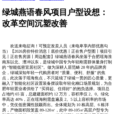
绿城燕语春风项目户型设想：
改革空间沉塑改善
欢送来电征询！可预定发卖人员（来电卑享内部优惠勾
当）【2026房价特价消息丨底价优惠丨正在售户型图丨项目引
见丨正在售房源丨周边配套】绿城燕语春风坐落于合肥瑶海淮
南东以北、漕冲以东，是绿城中国专为年轻刚需群体量身打制
的 “智能低密宜居社区”。做为深耕人居范畴 28 年的品牌房
企，绿城深知年轻一代购房者对 “质量、便利、舒服” 的焦
点，此次落子瑶海焦点，不只延续了绿城一贯的匠心质量，更
融入了智能化社区设置装备摆设取年轻化糊口场景规划，为合
肥年轻置业者供给了 “买得起、住得好” 的抱负选择。项目总
占地约 65 亩，总建建面积约 12 万方，容积率仅 2。0。绿化
率高达 40%，正在瑶海刚需盘遍及 2。5 以上容积率的市场
中，凭仗低密属性脱颖而出。全体规划为 10 栋高层、6 栋洋
房，产物面积段笼盖 89-120㎡，此中 89-105㎡高层户型专为