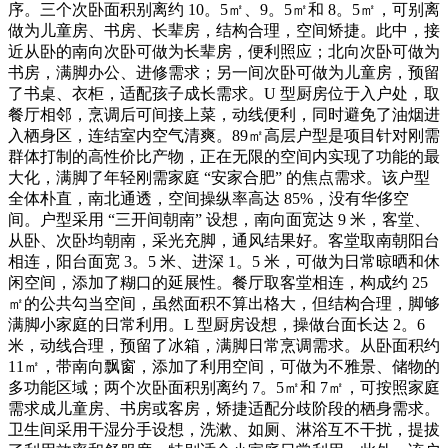
序。三个次卧面积别离约 10。5㎡、9。5㎡和 8。5㎡，可别离
做为儿童房、书房、长辈房，结构合理，空间矫捷。此中，接
近从卧的南向次卧可做为长辈房，便利照应；北向次卧可做为
书房，满脚办公、进修需求；另一间次卧可做为儿童房，预留
了书桌、衣柜，适配孩子成长需求。U 型厨房位于入户处，取
餐厅相邻，烹调后可间接上菜，动线便利，同时避免了油烟进
入栖身区，连结室内空气清爽。89㎡高层户型是项目针对刚需
群体打制的高性价比产物，正在无限的空间内实现了功能的最
大化，满脚了年轻刚需家庭 “安家合肥” 的焦点需求。该户型
全体朴直，南北通透，空间操纵率高达 85%，没有华侈空
间。户型采用 “三开间朝南” 设想，南向面宽达 9 米，客堂、
从卧、次卧均朝南，采光充脚，通风结果好。客堂取南朝阳台
相连，阳台面宽 3。5 米、进深 1。5 米，可做为日常晾晒和休
闲空间，添加了糊口的延展性。餐厅取客堂相连，构成约 25
㎡的公共勾当空间，虽然面积不算出格大，但结构合理，脚够
满脚小家庭的日常利用。L 型厨房设想，操做台面长达 2。6
米，动线合理，预留了冰箱，满脚日常烹调需求。从卧面积约
11㎡，带南向飘窗，添加了利用空间，可做为不雅景、储物的
多功能区域；两个次卧面积别离约 7。5㎡和 7㎡，可按照家庭
需求成儿童房、书房或客房，矫捷适配分歧阶段的栖身需求。
卫生间采用干湿分手设想，洗漱、如厕、淋浴互不干扰，提拔