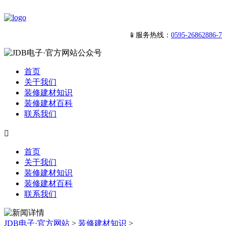
📱服务热线：
0595-26862886-7
首页
关于我们
装修建材知识
装修建材百科
联系我们

首页
关于我们
装修建材知识
装修建材百科
联系我们
JDB电子·官方网站
>
装修建材知识
>