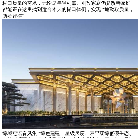
糊口质量的需求，无论是年轻刚需、刚改家庭仍是改善家庭，
都能正在这里找到适合本人的糊口体例，实现 “通勤取质量，
两者皆得”。
绿城燕语春风集 “绿色建建二星级尺度、表里双绿低碳生态、