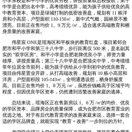
小学东校是和平小学的优良分校，讲授质量取总校接轨；第十
中学是合肥出名中学，高考绩绩优异，能为孩子供给优良的高
中教育资本。项目是绿城打制的低密改善盘，规划有 11 栋洋
房和小高层，户型面积 110-150㎡，新中式气概，园林景不雅
漂亮。目前正在售均价 1。9 万元 /㎡，适合逃求高端教育和栖
身质量的改善家庭。
伟星宸 ONE是瑶海区和平板块的教育红盘，项目紧邻合
肥市和平小学和第三十八中学，步行距离仅 500 米，是名副其
实的 “双学区房”。和平小学是合肥老牌优良小学，师资力量
雄厚、讲授质量高；第三十八中学是合肥顶尖中学，中考绩绩
常年位居全市前列，能为孩子供给从小学到初中的优良教育。
项目由伟星置业开辟，从打高端改善，规划有 10 栋小高层和
洋房，户型面积段 105-143㎡，全明通透设想，栖身舒服度
高。目前正在售均价 1。8 万元 /㎡，虽然价钱略高于区域平均
程度，但因优良学区资本，仍然遭到浩繁改善家庭的逃捧。
总结来说，瑶海区正在售新房以 1。6 万 /㎡的均价、优良
的学区资本、品牌房企的质量保障，成为合肥市区教育置业的
优选之地。对于有后代教育需求的改善家庭来说，选择一套合
适的学区品牌盘，就能实现 “教育 + 改善” 一步到位的方针。