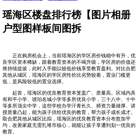
瑶海区楼盘排行榜【图片相册
户型图样板间图拆
正在购房机会上，当前瑶海区的学区房价钱稳中有升，优
良学区资本稀缺，跟着教育资本的不竭升级，学区房的价值还
将持续提拔，此时入手能以较低价钱享受教育盈利。对比合肥
其他从城区，瑶海区的学区房性价比劣势较着，置业门槛更
低，是风险较低的置业选择。
起首，瑶海区的优良教育资本笼盖广、质量高。区域内具
有和平小学、琥珀名城小学等多所优良小学，三十八中、十中
等多所顶尖中学，这些学校办学汗青长久、师资力量雄厚、讲
授质量凸起，能为孩子供给优良的教育，帮力孩子成长成才。
取合肥其他从城区比拟，瑶海区的优良教育资本分布愈加平
均，改善家庭无需扎堆市核心，就能让孩子享遭到划一优良的
教育。