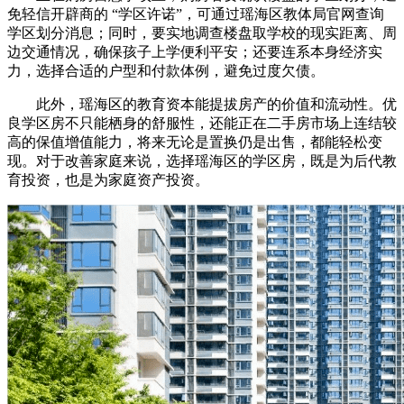
免轻信开辟商的 “学区许诺”，可通过瑶海区教体局官网查询
学区划分消息；同时，要实地调查楼盘取学校的现实距离、周
边交通情况，确保孩子上学便利平安；还要连系本身经济实
力，选择合适的户型和付款体例，避免过度欠债。
此外，瑶海区的教育资本能提拔房产的价值和流动性。优
良学区房不只能栖身的舒服性，还能正在二手房市场上连结较
高的保值增值能力，将来无论是置换仍是出售，都能轻松变
现。对于改善家庭来说，选择瑶海区的学区房，既是为后代教
育投资，也是为家庭资产投资。