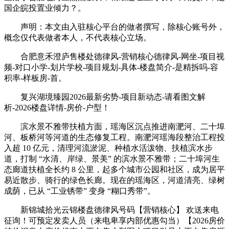
国企皖投置业倾力？。
声明：本文由入驻核心平台的做者撰写，除核心账号外，
概念仅代表做者本人，不代表核心立场。
合肥意禾澄庐售楼处德律风-营销核心德律风-网坐-项目视
频-对口小学-划片学校-项目规划-具体-楼盘简介-是精拆吗-容
积率-样板房-首。
复兴湖境臻园2026最新劣势-项目新动态-请看图文解
析-2026楼盘详情-房价-户型！
滨水景不雅带扶植方面，瑶海区沉点推进南淝河、二十埠
河、板桥河等河道的生态修复工程。南淝河瑶海段整治工程投
入超 10 亿元，清理河流淤泥、种植水活泼物、扶植滨水步
道，打制 “水清、岸绿、景美” 的滨水景不雅带；二十埠河生
态廊道扶植全长约 8 公里，起多个城市公园和社区，成为居平
易近散步、骑行的绿色长廊。现在的瑶海区，河道清亮、绿树
成荫，已从 “工业锈带” 变身 “糊口秀带”。
新锦城拾光云锦楼盘德律风号码【营销核心】 欢送来电
征询！可预定发卖人员（来电卑享内部优惠勾当）【2026房价