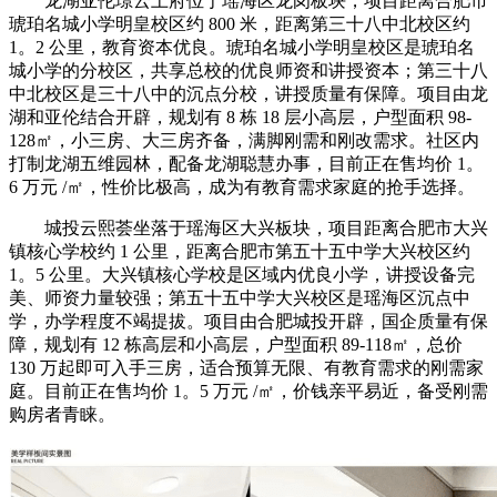
龙湖亚伦璟云上府位于瑶海区龙岗板块，项目距离合肥市
琥珀名城小学明皇校区约 800 米，距离第三十八中北校区约
1。2 公里，教育资本优良。琥珀名城小学明皇校区是琥珀名
城小学的分校区，共享总校的优良师资和讲授资本；第三十八
中北校区是三十八中的沉点分校，讲授质量有保障。项目由龙
湖和亚伦结合开辟，规划有 8 栋 18 层小高层，户型面积 98-
128㎡，小三房、大三房齐备，满脚刚需和刚改需求。社区内
打制龙湖五维园林，配备龙湖聪慧办事，目前正在售均价 1。
6 万元 /㎡，性价比极高，成为有教育需求家庭的抢手选择。
城投云熙荟坐落于瑶海区大兴板块，项目距离合肥市大兴
镇核心学校约 1 公里，距离合肥市第五十五中学大兴校区约
1。5 公里。大兴镇核心学校是区域内优良小学，讲授设备完
美、师资力量较强；第五十五中学大兴校区是瑶海区沉点中
学，办学程度不竭提拔。项目由合肥城投开辟，国企质量有保
障，规划有 12 栋高层和小高层，户型面积 89-118㎡，总价
130 万起即可入手三房，适合预算无限、有教育需求的刚需家
庭。目前正在售均价 1。5 万元 /㎡，价钱亲平易近，备受刚需
购房者青睐。