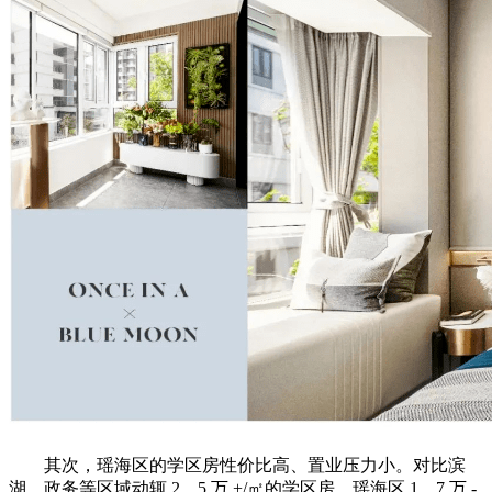
其次，瑶海区的学区房性价比高、置业压力小。对比滨
湖、政务等区域动辄 2。5 万 +/㎡的学区房，瑶海区 1。7 万 -