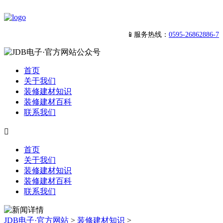
📱服务热线：
0595-26862886-7
首页
关于我们
装修建材知识
装修建材百科
联系我们

首页
关于我们
装修建材知识
装修建材百科
联系我们
JDB电子·官方网站
>
装修建材知识
>