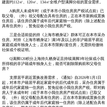
建面约112㎡、120㎡、134㎡全维户型满脚分歧的置业需求。
A购房人未成年时（或于本市小我住房房产税试点前）已
取父母、（外）祖父母配合具有住房的，正在本市新购或置换
住房后，该住房仍属于成年后代家庭独一住房的（除上述配合
具有住房外），暂免征收小我住房房产税。
三是合适前提的持《上海市栖身证》群体可正在本市采办
住房。对持《上海市栖身证》满5年及以上的非沪籍居平易近
家庭或成年独身人士，正在本市限购1套住房，无需供给缴纳
社保或个税证明。
Q满脚120积分上海持久栖身证且持续满脚3年社保或小我
所得税的非沪籍成年独身人士，能否可剔除限购前和父母住
房？
支撑居平易近置换改善需求，《通知》自2026年1月1日
起，对本市户籍居平易近家庭中的后代成年后，采办住房属于
成年后代家庭独一住房的，暂免征收小我住房房产税。即对购
房人于未成年时（或于本市小我住房房产税试点前）已取父
母、（外）祖父母配合具有住房的，正在本市新购或置换住房
后，该住房仍属于成年后代家庭独一住房的（除上述配合具有