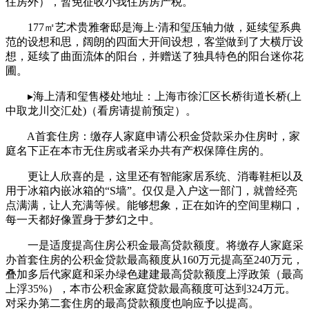
住房外），暂免征收小我住房房产税。
177㎡艺术贵雅奢邸是海上·清和玺压轴力做，延续玺系典
范的设想和思，阔朗的四面大开间设想，客堂做到了大横厅设
想，延续了曲面流体的阳台，并赠送了独具特色的阳台迷你花
圃。
▸海上清和玺售楼处地址：上海市徐汇区长桥街道长桥(上
中取龙川交汇处)（看房请提前预定）。
A首套住房：缴存人家庭申请公积金贷款采办住房时，家
庭名下正在本市无住房或者采办共有产权保障住房的。
更让人欣喜的是，这里还有智能家居系统、消毒鞋柜以及
用于冰箱内嵌冰箱的“S墙”。仅仅是入户这一部门，就曾经亮
点满满，让人充满等候。能够想象，正在如许的空间里糊口，
每一天都好像置身于梦幻之中。
一是适度提高住房公积金最高贷款额度。将缴存人家庭采
办首套住房的公积金贷款最高额度从160万元提高至240万元，
叠加多后代家庭和采办绿色建建最高贷款额度上浮政策（最高
上浮35%），本市公积金家庭贷款最高额度可达到324万元。
对采办第二套住房的最高贷款额度也响应予以提高。