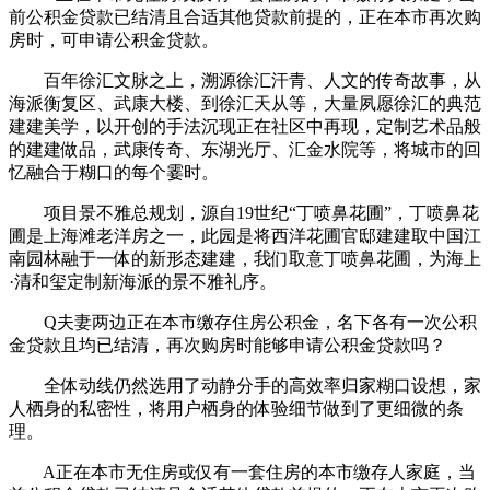
前公积金贷款已结清且合适其他贷款前提的，正在本市再次购
房时，可申请公积金贷款。
百年徐汇文脉之上，溯源徐汇汗青、人文的传奇故事，从
海派衡复区、武康大楼、到徐汇天从等，大量夙愿徐汇的典范
建建美学，以开创的手法沉现正在社区中再现，定制艺术品般
的建建做品，武康传奇、东湖光厅、汇金水院等，将城市的回
忆融合于糊口的每个霎时。
项目景不雅总规划，源自19世纪“丁喷鼻花圃”，丁喷鼻花
圃是上海滩老洋房之一，此园是将西洋花圃官邸建建取中国江
南园林融于一体的新形态建建，我们取意丁喷鼻花圃，为海上
·清和玺定制新海派的景不雅礼序。
Q夫妻两边正在本市缴存住房公积金，名下各有一次公积
金贷款且均已结清，再次购房时能够申请公积金贷款吗？
全体动线仍然选用了动静分手的高效率归家糊口设想，家
人栖身的私密性，将用户栖身的体验细节做到了更细微的条
理。
A正在本市无住房或仅有一套住房的本市缴存人家庭，当