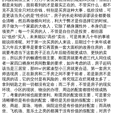
都是未知的，面前看到的才是最实正在的。不管买什么，都不
克不及完全只对比价钱，特别是买房这种大事，低价没错，可
是更该当关心的是“性价比”，房子的长处和错误谬误全都要领
会清晰，然后再做横向对比，利大于弊才是你选择它的时候。
房子做为一个家庭的大收入，它除了栖身属性外，本身仍是一
项资产；每一个买房的人，不管是自住仍是投资，都但愿
以“低价”买入，未来能以“高价”卖出，可是将来几十年的事谁
能说得准呢。对于第一次买房的人来说，后期过个十来年或者
五六年后大要率是要拿它再置换一套大面积的改善住房的，那
就要考虑当下这套房子正在几年后能否能更成功、更快的卖
出，所以房子的畅通性很主要。刚需房就要考虑三代人同住或
者一家四口栖身对房间数量的要求，如许考虑的话，房子起码
该当是三居室，那89㎡的紧凑型小三房就更合适。第一套房大
师选现房，正在新房和二手房之间不要于前者，若是新房不是
现房的话，它的交付是有风险的，终究现正在烂尾楼太多了，
拿到钥匙之前一切都没有定命；而二手房，不管是房子的现实
环境、小区的现状、物业的办理、周边的配套都曾经很成熟
了，考量的时候也能更便利。刚需房的配套很主要，可是要分
清晰哪些是有价值的配套，哪些是无价值的假配套；好比学
校、商超、菜场、地铁、病院这些是有价值的好配套；而高铁
坐、飞机场、逛乐土之类的都属于没有价值的假配套，对房子