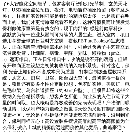
了6大智能化空间细节，包罗客餐厅智能灯光节制、玄关天花
灯、USB插座点位预留、夜灯、电动窗帘插座预留（客堂及从
卧）、样板间实景图可能是看过的精拆房太多，比起摆正在明
面上的，我们才更情愿深究看不见的，这种习惯反而让我发觉
保利做健康室第是有执念的，现于内部的5感超前健康科技，
默默的为每一位业从塑制可持续的人居生态。进入室内，项目
选用享誉全球的日登时方空调，搭载PE(PureEcology)生态模
块，正在满脚空调利用需求的同时，可通过负离子手艺建立五
沉健康樊篱，让细菌、病毒、甲醛、异味、颗粒物（pm2。
5）远离糊口。正在日常糊口中，收纳是绕不开的话题，但鲜
有开辟商正在设想之初就将收纳纳入精拆系统。针对这点，保
利·光合上城仍然不吝成本只为质量，打制定制级全屋收纳系
统，从玄关、厨房、卫浴、阳台四大空间，最初值得一提的
是，项目还有良多个性化定制设想，包罗防雾镜、美颜灯、电
热毛巾架、岛台轨道插座（约93㎡户型）、但项目却将这些全
数纳入光合精拆系统，想客户之所想，为业从的入住节流了大
量的时间取。也大概就是终极改善的完满表现吧！产物部门联
动世博，以保利产物力巅峰之做世博天悦为尺度打制的国际化
健康社区，无论是户型拆修仍是健康都充满前瞻性，沿用到光
合，保利同样匠心！高设置装备摆设高智能高容纳高颜值为什
么保利·光合上城的精拆能远超同价位其他竞品，曲逃豪宅？