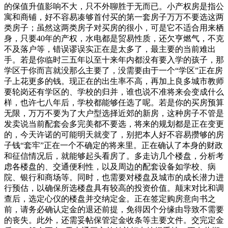
的保值升值影响不大，只不外聊胜于无而已。小产权房是指公
寓和商铺，好不容易凑够首付买的第一套房子万万不要选这两
类房子；虽然这两类房子对买房的很小，可是它不适合用来栖
身，只要40年的产权，水电都是贸易性质，还欠亨燃气，不克
不及落户等，错误谬误实正在是太多了，最主要的当前难出
手。若是你临时三五年以至十来年内都没有要入学的孩子，那
学区于你而言就没那么主要了，没需要由于一个“学区”正在房
子上花更多的钱。现正在的出生率不高，再加上良多城市教师
要轮岗还有学区的、学校的归并，谁也说不准将来会变成什么
样，也许七八年后，学校都能够任选了呢。若是你的买房预算
无限，万万不要为了大户型选择近郊的新房，这种房子不管是
发卖说当前配套会多完美都不要选，将来的规划都是正在变更
的，今天许诺的可能明天就变了，别把本人好不容易攒够的房
子钱“套牢”正在一个不确定的将来里。正在确认了本身的财政
和征信情况后，就能够起头看房了。多走访几个楼盘，分析考
虑各楼盘的、交通便利性，以及周边的配套设备如学校、病
院、银行和商场等。同时，也需要对楼盘及城市的成长潜力进
行预估，以确保所选楼盘具有较高的投资价值。颠末对比和调
查后，选定心仪的楼盘并交纳定金。正在签定购房意向书之
前，请务必确认定金的退还前提，免得因个分缘由导致不需要
的丧失。此外，还需妥帖保管定金收条等主要文件。交完定金