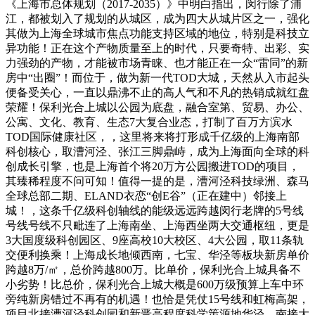
《上海市总体规划（2017-2035）》中明白指出，闵行除了浦
江，都被划入了规划的从城区，成为四大从城片区之一，强化
其做为上海全球城市焦点功能支持区域的地位，特别是科技立
异功能！正在这个产物质量至上的时代，只要奇特、出彩、实
力强劲的产物，才能被市场青睐、也才能正在一众“雷同”的新
房中“出圈”！而位于，做为新一代TOD大城，天然从入市起头
便备受关心，一直以鼎沸不止的高人气和不凡的热销成就红盘
荣耀！保利光合上城以公园为底盘，融合室第、贸易、办公、
公寓、文化、教育、生态7大复合业态，打制了百万方滨水
TOD国际健康社区，，这里将来将打形成千亿级的上海南部
科创核心，取漕河泾、张江三脚鼎峙，成为上海面向全球的科
创成长引擎，也是上海首个将20万方公园搬进TOD的项目，
其臻稀程度不问可知！值得一提的是，漕河泾科技绿洲、森马
全球总部二期、ELAND衣恋“创E谷”（正在建中）邻接上
城！，这条千亿级科创轴线的能级远远跨越闵行老牌的5号线
号线号线不只毗连了上海南坐、上海西坐两大交通枢纽，更是
3大国度级科创园区、9座高校10大校区、4大公园，取11条轨
交便利换乘！上海成长地倾西南，七宝、华泾等板块新房单价
跨越8万/㎡，总价跨越800万。比单价，保利光合上城具备不
小劣势！比总价，保利光合上城大概是600万级预算上车中环
旁纯新房错过不再有的机遇！也恰是凭仗15号线和虹梅高架，
项目北接漕河泾科创园和新晋高程度科学策源地华泾，南接大