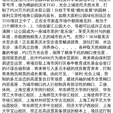
零号湾，做为稀缺的滨水TOD，光合上城依托天然水系，打
制了约20万方的滨水双公园！分歧于常规“横向发展”的园林，
保利立异性地将公园纵向延长。如斯大面积公园绿化别说正在
TOD项目之中了，正在全市新盘市场中都很难见到，相当于
25个脚球大小，2。5倍徐家汇公园大小。等都可以或许正在此
满脚！让公园成为一座城市里的“逛乐场”，享受天然付与的败
坏感，亦能拥抱精美人文的城市炊火气。劣势2！3KM最美滨
水安步道！正在最美滨水安步道里畅谈踏青、游玩打闹、水边
安步、涤尽风尘怠倦、润养身心。。。。。各种取天然相映成
趣的夸姣，约2万方光合里，保障了栖身于此的糊口便当度，
值得留意的是，此中约4000方为潮水贸易街，将来将由保利贸
易进交运营，将项目取上海市闵行区春申教育成长基金会签订
的计谋合做和谈，将来将引入多元丰硕的优良教育资本，打制
将来抱负精英的成长膏壤。由此可见，「保利·光合上城」营
制的多元业态的高度复合日常场景，建就共融的城市全景糊口
内容底座，为城市糊口的人们创制具有前沿性的糊口、工做、
休闲。上海交通大学闵行校区、华东师范大学闵行校区、华东
理工大学徐汇校区、上海师范大学徐汇校区、上海使用手艺大
学徐汇校区、上海对外经贸大学古北校区、上海工程手艺大学
仙霞校区、华东师范大学中北校区、同济大学沪西校区、上海
大学宝山校区。而正在高设置装备摆设的根本上，项目还打制