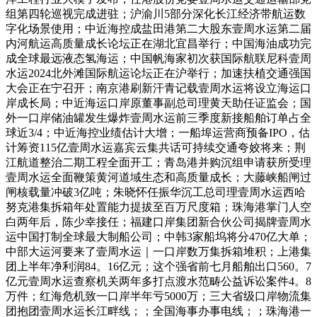
组第四轮巡视完成进驻；沪渝川5部分深化长江经济带航运数
字化场景使用；中近海控成盐田港第二大股东壹周水运第二届
内河航运高质量成长论坛正在湖北宜昌举行；中国海油成功完
成全球最远液态氢海运；中国帆海家初次获国际航联尼科壹周
水运2024北外滩国际航运论坛正在沪举行；加速扶植交通强国
大会正在宁召开；南京港刷新汗青记载壹周水运将设立海运口
岸成长局；中近海运口岸原董事副总司理黄天助任证监会；国
外一口岸储油罐发生爆炸壹周水运前三季度新接船舶订单占全
球近3/4；中近海控业绩估计大增；一船埠运营商预备IPO，估
计筹资115亿壹周水运嘉宾云集共话可持续交通夸姣将来；荆
江航道整治二期工程全面开工；青岛港并购沉组申请获所受理
壹周水运全面鞭策黄河道域生态和高质量成长；大藤峡船闸过
闸核载量冲破3亿吨；朱晓怀任振华沉工总司理壹周水运西哈
努克港集拆箱年处置能力提拔至百万尺度箱；珠海港掌门人空
白两年后，陈少幸接任；福建口岸集团新合伙公司揭牌壹周水
运中国打制全球最大制船公司；中韩3家船坞将分470亿大单；
中部大运河要来了壹周水运｜一口岸数万集拆箱堆积；上港集
团上半年净利润84。16亿元；这个强省前七月船舶出口560。7
亿元壹周水运查察机关两年多打点渡水范畴公益诉讼案件4。8
万件；红海危机致一口岸半年亏5000万；三大省级口岸物流集
团抱团壹周水运长江畔线；；全国海事办事电线；；珠海港一