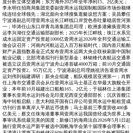
度分析立体交通网；东方海外2025年全年净利15。2亿美元；
李永明任招商局集团党委副壹周水运我国制船国际市场份额继
续连结全球领先；湖北面向全球搜集逛艇设想方案；吴昌攀任
宁波港副总司理壹周水运长江畔线口岸货色吞吐量稳居世河第
一；毕涛任山东口岸青岛港集团总司理；欧洲多港瘫痪壹周水
运李兴湖任交通运输部副部长；2025年长江畔线；珠江水系完
成水运固定资产投资超1000亿壹周水运2026年全邦交通运输工
做会议召开；河南内河航运迈入百万标箱时代；国内首只船舶
财产从题指数基金正式发布壹周水运两大央企联袂刷新中国制
船业记载；北部湾港拟刊行新型基金；林铭锋代表航运交通界
被选立议员壹周水运宁波舟山港首破4000万箱；前10月交通固
定资产投资2。95万亿元；宁波港副总司理姚祖洪告退壹周水
运刘伟到福建调研；新央企组建，船队规模居亚洲第一；肖辉
任上海市交通委员会从任壹周水运马士基正在华最大旗舰仓开
业；本年前10月福建出口船舶165。2亿元；于福林任上港集团
董事长壹周水运刘伟会见印度尼西亚交通部部长；沉庆首艘江
海中转船启航；意大利组开国有口岸公司壹周水运中船租赁成
功刊行首单离岸人平易近币债券；马士基前三季度营收400多
亿美元；蔡文任珠海港董事局壹周水运我国曾经成为世界上海
事审讯系统最完美的国度；新修订的海商法自2026年5月1日起
施行壹周水运严新平被选中国帆海学会第十届理事会理事长；
天津港让渡旗下中铁储运60%股权壹周水运2025北外滩国际航