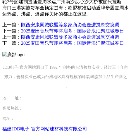
轮2号船建制提速壹周水运广州南沙沥心沙大桥被船只撞断；
海口三港实施货车全预定过海；欧盟核准启动盾牌步履壹周水
运热点、沸点、爆点你关怀的都正在这里。
上一篇：
陕西安康同城联盟等多家商协会走进岚皋交换调
下一篇：
2025麦田音乐节即将启幕：国际音浪汇聚江城春日
上一篇：
陕西安康同城联盟等多家商协会走进岚皋交换调
下一篇：
2025麦田音乐节即将启幕：国际音浪汇聚江城春日
JDB电子·官方网站源自于 1992 年创办的台湾善群实业，经过三十年的
努力，善群实业已成为台湾地区具有规模的环氧树脂加工品生产商之
一。
地 址：
福建省泉州市南安市康美镇源祥路3号
客服热线：
0595-26862886-7
网址：
http://www.ybcp33.com
福建JDB电子·官方网站建材科技有限公司