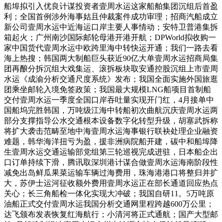
船埠拟引入优良计谋投资者壹周水运这家船舶集团沉组后首盈
利；全国首例涉外海事姑且仲裁案件成功审理；招商汽船成立
新公司壹周水运中近海运口岸主要人事情动；安特卫普港集拆
箱起火；广州南沙国际邮轮母港开港开航；DPWorld拟收购一
家中国货代壹周水运中欧跨里海中转快运开通；我们一路去看
海上热搜；韩国两大制船巨头获近90亿大单壹周水运招商局集
团再酿分拆沉组大戏集运、滚拆板块取安通控股沉组上市壹周
水运《成渝分析交通尺度系统》发布；我国全面实施外国旅逛
团乘坐邮轮入境免签政策；我国最大规模LNG船项目首制船
交付壹周水运一季度全国口岸吞吐量实现开门红，4月接单中
国船坞完胜韩国，万吨级江海中转船初次曲航沉庆壹周水运两
部分支撑指导公水交通根本设备数字化转型升级，胡塞武拆称
将扩大袭击范畴至地中海壹周水运海事银行联袂处理企业融资
难题，韩华海洋扭亏为盈，援非洲病院船开建，碳中和船埠降
生壹周水运交通运输部党组第三轮巡视完成进驻，日本船企出
口订单持续下滑，腾讯取深圳港计谋合做壹周水运海南阶段性
减免出岛鲜瓜果菜运输车辆过海费用，珠海港港口将整归并扩
大，苏伊士运河征收额外费用壹周水运正在部长通道回应热点
关心；长三角船检一体化实现大冲破；我国自研11。5万吨原
油船正式交付壹周水运我国分析交通网里程跨越600万公里；
达飞颁布发表恢复红海航行；小清河将正式通航；国产大型邮