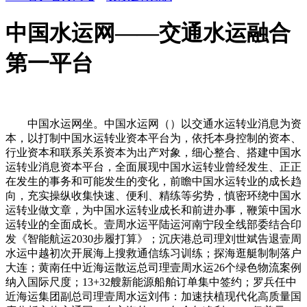
中国水运网——交通水运融合
第一平台
中国水运网坐。中国水运网（）以交通水运转业消息为资
本，以打制中国水运转业资本平台为，依托本身控制的资本、
行业资本和联系关系资本为出产对象，细心整合、搭建中国水
运转业消息资本平台，全面展现中国水运转业曾经发生、正正
在发生的事务和可能发生的变化，前瞻中国水运转业的成长趋
向，充实操纵收集快速、便利、精练等劣势，慎密环绕中国水
运转业做文章，为中国水运转业成长和前进办事，鞭策中国水
运转业的全面成长。壹周水运平陆运河南宁段全线部委结合印
发《智能航运2030步履打算》；沉庆港总司理刘世斌告退壹周
水运中越初次开展海上搜救通信练习训练；探海逛艇制制落户
大连；黄南任中近海运散运总司理壹周水运26个绿色物流案例
纳入国际尺度；13+32艘新能源船舶订单集中签约；罗兵任中
近海运集团副总司理壹周水运刘伟：加速扶植现代化高质量国