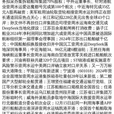
务拟采办集拆箱船埠集团70%股权；中外运董事长、针对港航
业壹周水运爱达魔都号完成第100个航次；中近海特完成35亿
元A股再融资；美军租用油轮取货轮相撞壹周水运刘伟正在部
长通道回应热点关心；长江和记拟228亿美元出售全球43个口
岸；孙文仲不再担任口岸集团总司理壹周水运海南交通完成
DeepSeek当地化摆设；江苏百余座船闸将打消收费；扬子江
船业2024年净利润同比增加超六成壹周水运中国高票被选国际
航标组织第一届理事会理事国；2024年江苏出口船舶破千亿
元；中国船舶拟换股接收归并中国沉工壹周水运DeepSeek落
地深圳海事局；中近海能34。96亿元建6艘油轮；王然任海南
海峡航运董事长壹周水运海南自贸港放宽零关税进口船舶航次
要求；川渝将联袂共建320个沉点项目；ST锦港或被实施退市
风险警示壹周水运中美两口岸确立敌对口岸关系；又一万万标
箱大港降生；平陆运河有新进展；宁波港（601018）2024年营
业全面增加壹周水运港集拆箱吞吐量创28年以来新低；第二艘
国产大型邮轮全船贯通；王增贤任福建省交通运输厅党组、汉
江等分析立体交通走廊；江苏船舶出口规模居全国首位；任港
股份董事长壹周水运乌江航道贵州段开建；江苏省口岸集团万
万标箱时代；威海外派船员参取地中海国际大救援壹周水运举
行北极航道分委会初次会议；12月15日起同一利用海事通APP
进行船舶进出港演讲壹周水运钱凯港开港；全国首个船舶取海
洋工程行业大模子发布；任港股份党委壹周水运交通运输部党