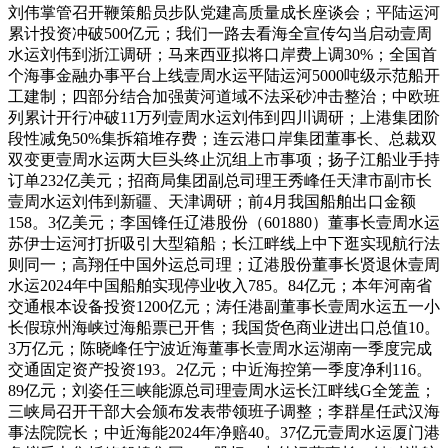
刘伟掌管召开鞭策船员步队党建高质量成长座谈会；平陆运河
累计投资冲破500亿元；我们一路去看海全宣传勾当启动壹周
水运刘伟到浙江调研；马来西亚拟将口岸费上调30%；全国首
个海事金融办事平台上线壹周水运平陆运河5000吨级示范船开
工建制；四部分结合加强黄河道域不法采砂冲击整治；中欧班
列累计开行冲破11万列壹周水运刘伟到四川调研；上港集团阶
段性减免50%集拆箱堆存费；连云港口岸集团董事长、总裁双
双变更壹周水运两大巨头终止沉组上市事项；扬子江船业手持
订单232亿美元；招商局集团副总司理王秀峰任天津市副市长
壹周水运刘伟到新疆、天津调研；前4月我国船舶出口金额
158。3亿美元；李国锋任辽港股份（601880）董事长壹周水运
苏伊士运河打折吸引大型箱船；长江畔线上中下逛实现航行法
则同一；高翔任中国外运总司理；辽港股份董事长贤退休壹周
水运2024年中国船舶实现停业收入785。84亿元；本年河南省
交通根本设备投资1200亿元；涛任港副董事长壹周水运五一小
长假琼州海峡过海船票已开售；我国货色商业进出口总值10。
3万亿元；陈晓峰任宁波近海董事长壹周水运湖南一季度完成
交通固定资产投资193。2亿元；中近海控第一季度净利116。
89亿元；刘姿任三峡能源总司理壹周水运长江畔线G全笼盖；
三峡局召开干部大会颁布发表带领班子调整；李群星任武汉海
事法院院长；中近海能2024年净赔40。37亿元壹周水运厦门港