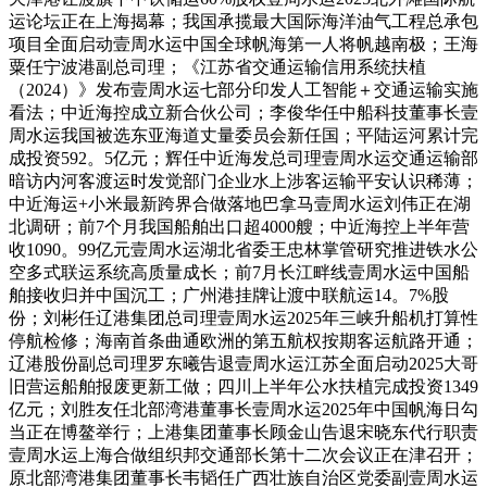
运论坛正在上海揭幕；我国承揽最大国际海洋油气工程总承包
项目全面启动壹周水运中国全球帆海第一人将帆越南极；王海
粟任宁波港副总司理；《江苏省交通运输信用系统扶植
（2024）》发布壹周水运七部分印发人工智能＋交通运输实施
看法；中近海控成立新合伙公司；李俊华任中船科技董事长壹
周水运我国被选东亚海道丈量委员会新任国；平陆运河累计完
成投资592。5亿元；辉任中近海发总司理壹周水运交通运输部
暗访内河客渡运时发觉部门企业水上涉客运输平安认识稀薄；
中近海运+小米最新跨界合做落地巴拿马壹周水运刘伟正在湖
北调研；前7个月我国船舶出口超4000艘；中近海控上半年营
收1090。99亿元壹周水运湖北省委王忠林掌管研究推进铁水公
空多式联运系统高质量成长；前7月长江畔线壹周水运中国船
舶接收归并中国沉工；广州港挂牌让渡中联航运14。7%股
份；刘彬任辽港集团总司理壹周水运2025年三峡升船机打算性
停航检修；海南首条曲通欧洲的第五航权按期客运航路开通；
辽港股份副总司理罗东曦告退壹周水运江苏全面启动2025大哥
旧营运船舶报废更新工做；四川上半年公水扶植完成投资1349
亿元；刘胜友任北部湾港董事长壹周水运2025年中国帆海日勾
当正在博鳌举行；上港集团董事长顾金山告退宋晓东代行职责
壹周水运上海合做组织邦交通部长第十二次会议正在津召开；
原北部湾港集团董事长韦韬任广西壮族自治区党委副壹周水运