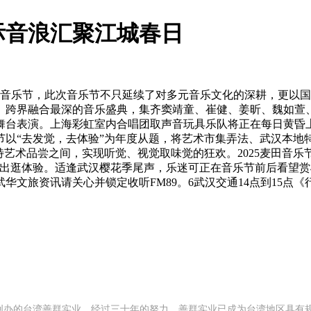
际音浪汇聚江城春日
5麦田音乐节，此次音乐节不只延续了对多元音乐文化的深耕，更
界融合最深的音乐盛典，集齐窦靖童、崔健、姜昕、魏如萱、裘德
舞台表演。上海彩虹室内合唱团取声音玩具乐队将正在每日黄昏
节以“去发觉，去体验”为年度从题，将艺术市集弄法、武汉本地特
特艺术品尝之间，实现听觉、视觉取味觉的狂欢。2025麦田音
的出逛体验。适逢武汉樱花季尾声，乐迷可正在音乐节前后看望
华文旅资讯请关心并锁定收听FM89。6武汉交通14点到15点
92 年创办的台湾善群实业，经过三十年的努力，善群实业已成为台湾地区具