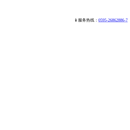
📱服务热线：
0595-26862886-7