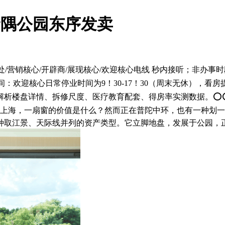
 金隅公园东序发卖
心/开辟商/展现核心/欢迎核心电线 秒内接听；非办事时段留言1
：欢迎核心日常停业时间为9！30-17！30（周末无休），看
解析楼盘详情、拆修尺度、医疗教育配套、得房率实测数据。⭕
⭕正在上海，一扇窗的价值是什么？然而正在普陀中环，也有一种
种取江景、天际线并列的资产类型。它立脚地盘，发展于公园，