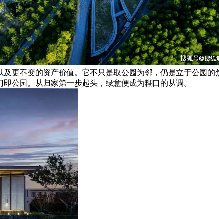
及更不变的资产价值。它不只是取公园为邻，仍是立于公园的焦
门即公园。从归家第一步起头，绿意便成为糊口的从调。