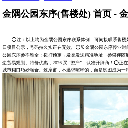
金隅公园东序(售楼处) 首页 -
⭕注：以上均为金隅公园东序联系体例，可间接联系售楼处/营销核
日项目公示，号码持久实正在无效。⭕⏰金隅公园东序停业时间
公园东序参不雅全：拨打预定→发卖发送精准地址→参谋伴随
边贸易规划、特价优惠，2026 买 “资产”，认准开辟商！
城市糊口巧妙融合。这扇窗，不逃求喧哗的，而是试图成为一