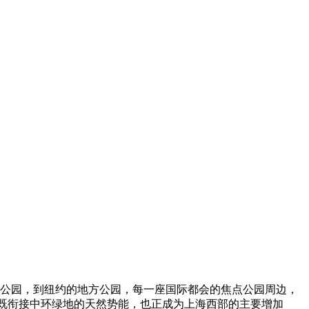
公园，到纽约的地方公园，每一座国际都会的焦点公园周边，
它既衔接中环绿地的天然势能，也正成为上海西部的主要增加