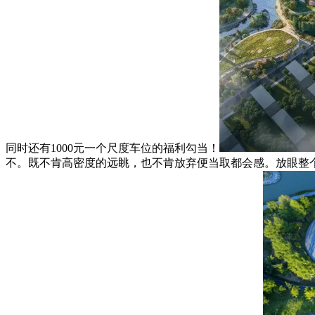
同时还有1000元一个尺度车位的福利勾当！
不。既不肯高密度的远眺，也不肯放弃便当取都会感。放眼整个