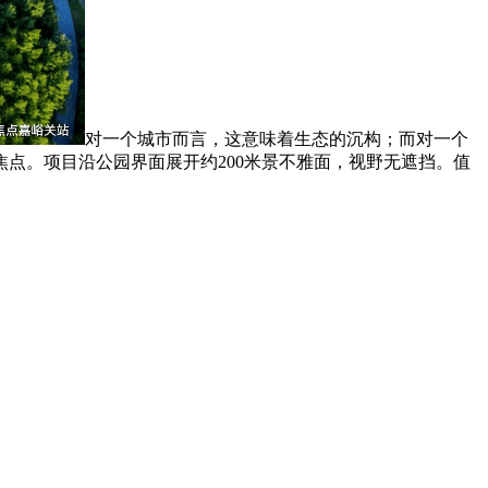
对一个城市而言，这意味着生态的沉构；而对一个
点。项目沿公园界面展开约200米景不雅面，视野无遮挡。值