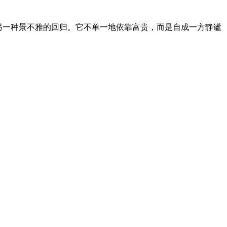
另一种景不雅的回归。它不单一地依靠富贵，而是自成一方静谧