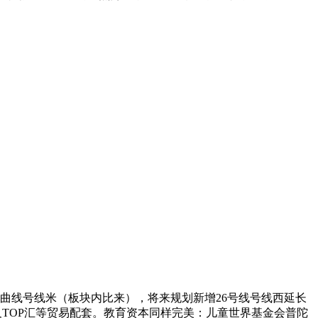
曲线号线米（板块内比来），将来规划新增26号线号线西延长
TOP汇等贸易配套。教育资本同样完美：儿童世界基金会普陀