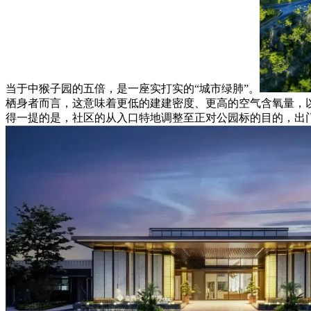
当于中猴子园的五倍，是一座实打实的“城市绿肺”。
栖身者而言，这意味着更低的建建密度、更高的空气含氧量，以
得一提的是，社区的从入口特地调整至正对公园标的目的，出