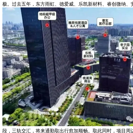
极。过去五年，东方雨虹、德爱威、乐凯新材料、睿创微纳、
段，三轨交汇，将来通勤取出行愈加顺畅。取此同时，项目周边